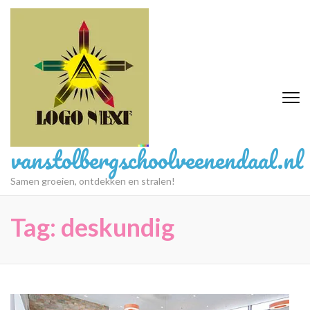
Ga
naar
inhoud
(druk
op
Enter)
vanstolbergschoolveenendaal.nl
Samen groeien, ontdekken en stralen!
Tag:
deskundig