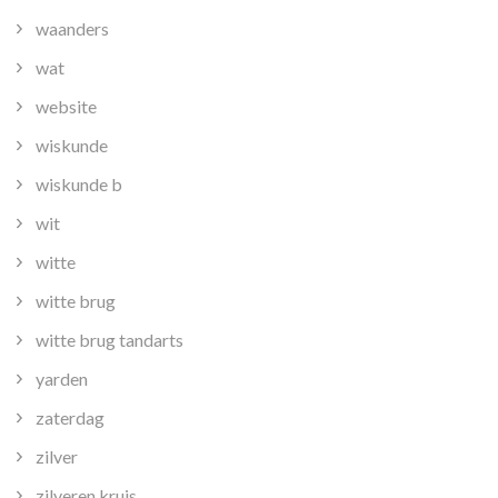
waanders
wat
website
wiskunde
wiskunde b
wit
witte
witte brug
witte brug tandarts
yarden
zaterdag
zilver
zilveren kruis