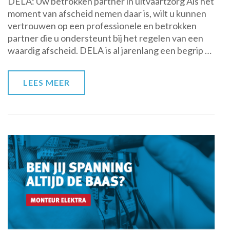
DELA: Uw betrokken partner in uitvaartzorg Als het
uitvaartzorg:
moment van afscheid nemen daar is, wilt u kunnen
begrafenisondernemer
vertrouwen op een professionele en betrokken
DELA
partner die u ondersteunt bij het regelen van een
staat
waardig afscheid. DELA is al jarenlang een begrip …
voor
u
klaar
LEES MEER