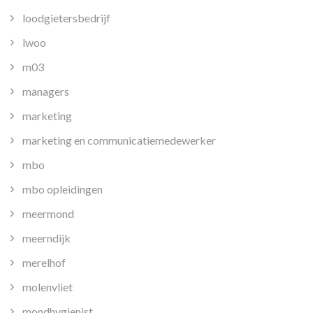
loodgietersbedrijf
lwoo
m03
managers
marketing
marketing en communicatiemedewerker
mbo
mbo opleidingen
meermond
meerndijk
merelhof
molenvliet
mondhygienist