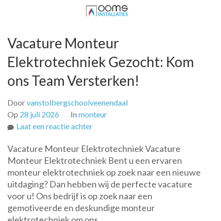
Vacature Monteur
Elektrotechniek Gezocht: Kom
ons Team Versterken!
Door
vanstolbergschoolveenendaal
Op
28 juli 2026
In
monteur
op
Laat een reactie achter
Vacature
Vacature Monteur Elektrotechniek Vacature
Monteur
Monteur Elektrotechniek Bent u een ervaren
Elektrotechniek
monteur elektrotechniek op zoek naar een nieuwe
Gezocht:
uitdaging? Dan hebben wij de perfecte vacature
Kom
voor u! Ons bedrijf is op zoek naar een
ons
gemotiveerde en deskundige monteur
Team
elektrotechniek om ons …
Versterken!