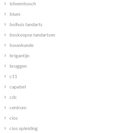
blixembosch
blues
bolhuis tandarts
boskoopse tandartsen
bouwkunde
brigantijn
bruggen
c11
capabel
cdc
centrum
cios
cios opleiding