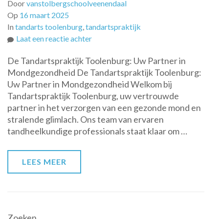
Door
vanstolbergschoolveenendaal
Op
16 maart 2025
In
tandarts toolenburg
,
tandartspraktijk
op
Laat een reactie achter
Uw
De Tandartspraktijk Toolenburg: Uw Partner in
Tandarts
Mondgezondheid De Tandartspraktijk Toolenburg:
in
Uw Partner in Mondgezondheid Welkom bij
Toolenburg
Tandartspraktijk Toolenburg, uw vertrouwde
voor
partner in het verzorgen van een gezonde mond en
Professionele
stralende glimlach. Ons team van ervaren
Mondzorg
tandheelkundige professionals staat klaar om …
LEES MEER
Zoeken