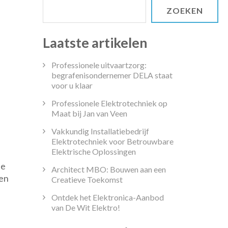
ZOEKEN
Laatste artikelen
Professionele uitvaartzorg:
begrafenisondernemer DELA staat
voor u klaar
Professionele Elektrotechniek op
Maat bij Jan van Veen
Vakkundig Installatiebedrijf
Elektrotechniek voor Betrouwbare
Elektrische Oplossingen
tdek
de
Architect MBO: Bouwen aan een
gen
eld
Creatieve Toekomst
Ontdek het Elektronica-Aanbod
en
van De Wit Elektro!
dekken