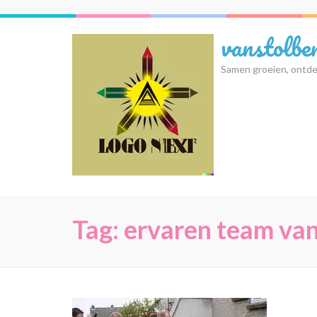
Ga
naar
vanstolbe
inhoud
(druk
Samen groeien, ontde
op
Enter)
Tag:
ervaren team van