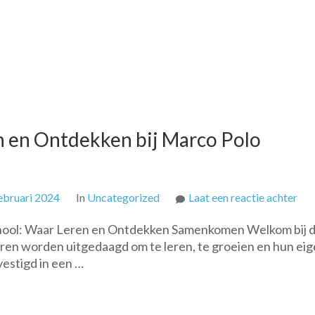
 en Ontdekken bij Marco Polo
op
ebruari 2024
In
Uncategorized
Laat een reactie achter
On
chool: Waar Leren en Ontdekken Samenkomen Welkom bij 
de
ren worden uitgedaagd om te leren, te groeien en hun ei
Wer
vestigd in een …
van
Ler
en
Ont