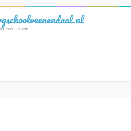
rgschoolveenendaal.nl
kken en stralen!