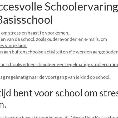
ccesvolle Schoolervarin
Basisschool
ol om stress en haast te voorkomen.
n van de school, zoals ouderavonden en e-mails, om
s van je kind.
en aan buitenschoolse activiteiten die worden aangebode
/haar schoolwerk en stimuleer een regelmatige studieroutin
aag regelmatig naar de voortgang van je kind op school.
tijd bent voor school om stre
n.
om stress en haast te voorkomen. Bij Marco Polo Basisschoo