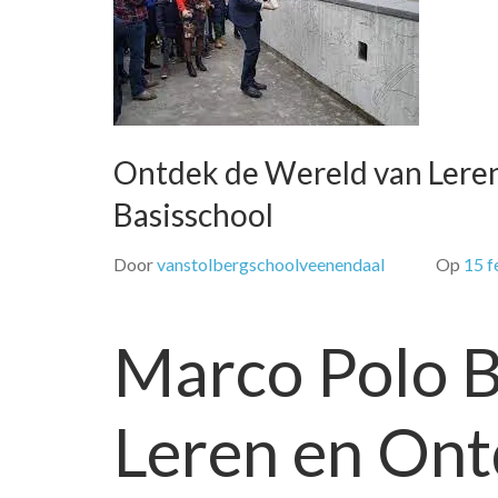
Ontdek de Wereld van Leren
Basisschool
Door
vanstolbergschoolveenendaal
Op
15 f
Marco Polo B
Leren en On