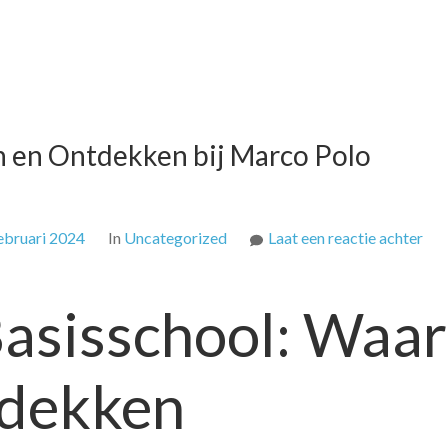
 en Ontdekken bij Marco Polo
op
ebruari 2024
In
Uncategorized
Laat een reactie achter
On
de
asisschool: Waar
Wer
van
Ler
tdekken
en
Ont
bij