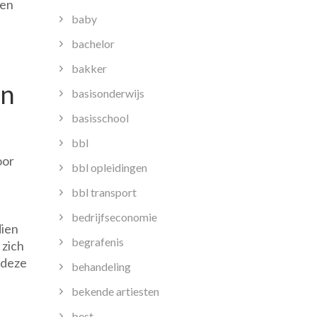
men
baby
bachelor
bakker
en
basisonderwijs
basisschool
bbl
oor
bbl opleidingen
bbl transport
bedrijfseconomie
dien
begrafenis
 zich
 deze
behandeling
bekende artiesten
best