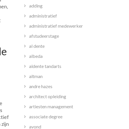
adding
men,
administratief
t
administratief medewerker
afstudeerstage
al dente
de
albeda
aldente tandarts
altman
andre hazes
architect opleiding
de
artiesten management
s
associate degree
tief
zijn
avond