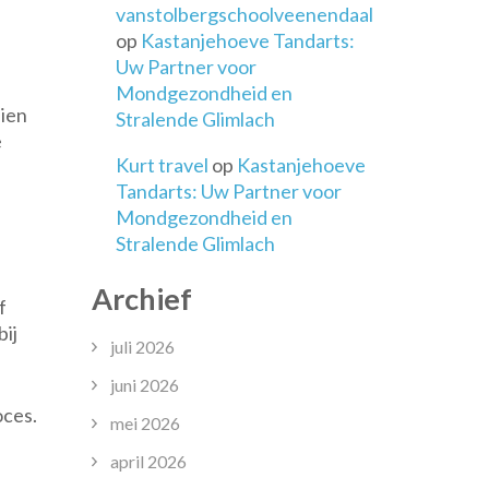
rco
vanstolbergschoolveenendaal
o
op
Kastanjehoeve Tandarts:
isschool
Uw Partner voor
Mondgezondheid en
eien
Stralende Glimlach
e
Kurt travel
op
Kastanjehoeve
Tandarts: Uw Partner voor
Mondgezondheid en
Stralende Glimlach
Archief
f
ij
juli 2026
juni 2026
oces.
mei 2026
april 2026