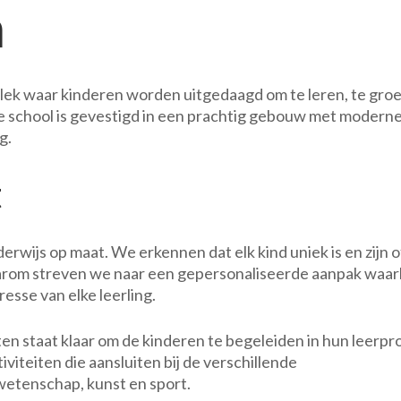
n
Ma
Pol
Bas
lek waar kinderen worden uitgedaagd om te leren, te gro
e school is gevestigd in een prachtig gebouw met modern
g.
t
erwijs op maat. We erkennen dat elk kind uniek is en zijn o
arom streven we naar een gepersonaliseerde aanpak waarb
resse van elke leerling.
n staat klaar om de kinderen te begeleiden in hun leerpr
viteiten die aansluiten bij de verschillende
 wetenschap, kunst en sport.