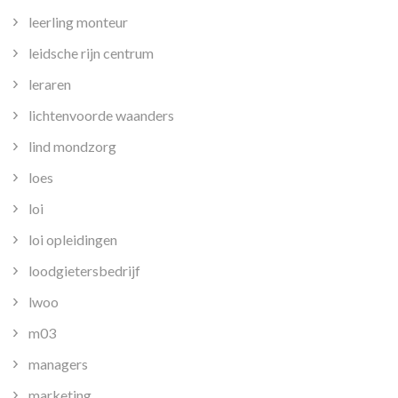
leerling monteur
leidsche rijn centrum
leraren
lichtenvoorde waanders
lind mondzorg
loes
loi
loi opleidingen
loodgietersbedrijf
lwoo
m03
managers
marketing