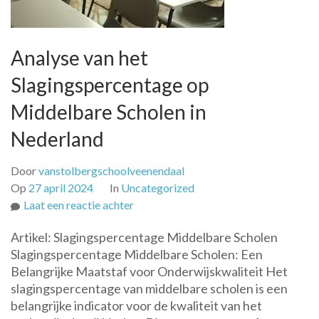
Analyse van het
Slagingspercentage op
Middelbare Scholen in
Nederland
Door
vanstolbergschoolveenendaal
Op
27 april 2024
In
Uncategorized
op
Laat een reactie achter
Analyse
Artikel: Slagingspercentage Middelbare Scholen
van
Slagingspercentage Middelbare Scholen: Een
het
Belangrijke Maatstaf voor Onderwijskwaliteit Het
Slagingspercentage
slagingspercentage van middelbare scholen is een
op
belangrijke indicator voor de kwaliteit van het
Middelbare