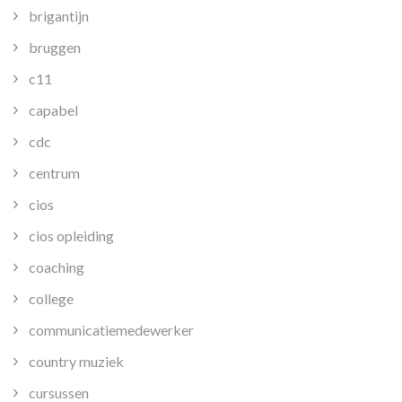
brigantijn
bruggen
c11
capabel
cdc
centrum
cios
cios opleiding
coaching
college
communicatiemedewerker
country muziek
cursussen