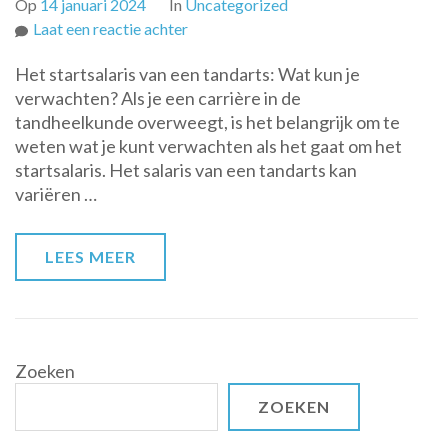
Op
14 januari 2024
In
Uncategorized
op
Laat een reactie achter
Het
Het startsalaris van een tandarts: Wat kun je
startsalaris
verwachten? Als je een carrière in de
van
tandheelkunde overweegt, is het belangrijk om te
een
weten wat je kunt verwachten als het gaat om het
tandarts:
startsalaris. Het salaris van een tandarts kan
Wat
variëren …
kun
je
verwachten?
LEES MEER
Zoeken
ZOEKEN