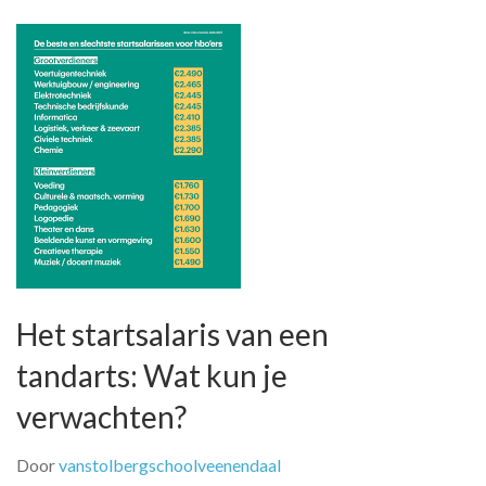
juiste
onderwijsinstelling
Het startsalaris van een
tandarts: Wat kun je
verwachten?
Door
vanstolbergschoolveenendaal