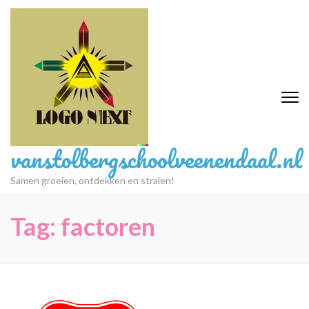
Ga
naar
inhoud
(druk
op
Enter)
vanstolbergschoolveenendaal.nl
Samen groeien, ontdekken en stralen!
Tag:
factoren