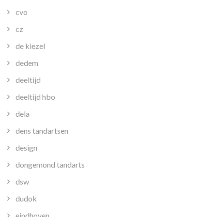
cvo
cz
de kiezel
dedem
deeltijd
deeltijd hbo
dela
dens tandartsen
design
dongemond tandarts
dsw
dudok
eindhoven