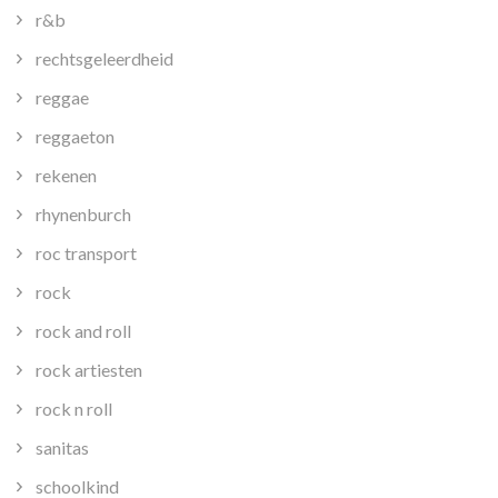
r&b
rechtsgeleerdheid
reggae
reggaeton
rekenen
rhynenburch
roc transport
rock
rock and roll
rock artiesten
rock n roll
sanitas
schoolkind