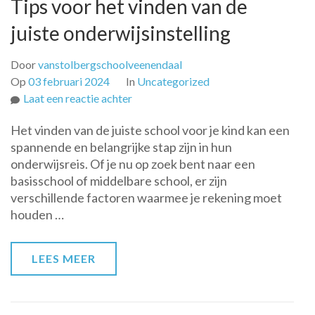
Tips voor het vinden van de
juiste onderwijsinstelling
Door
vanstolbergschoolveenendaal
Op
03 februari 2024
In
Uncategorized
op
Laat een reactie achter
Op
Het vinden van de juiste school voor je kind kan een
zoek
spannende en belangrijke stap zijn in hun
naar
onderwijsreis. Of je nu op zoek bent naar een
de
basisschool of middelbare school, er zijn
perfecte
verschillende factoren waarmee je rekening moet
school:
houden …
Tips
voor
het
LEES MEER
vinden
van
de