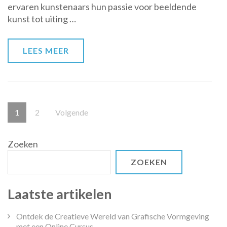
ervaren kunstenaars hun passie voor beeldende
Centrum
kunst tot uiting …
voor
Beeldende
Kunst
LEES MEER
Berichten
Pagina
Pagina
1
2
Volgende
paginering
Zoeken
ZOEKEN
Laatste artikelen
Ontdek de Creatieve Wereld van Grafische Vormgeving
met een Online Cursus