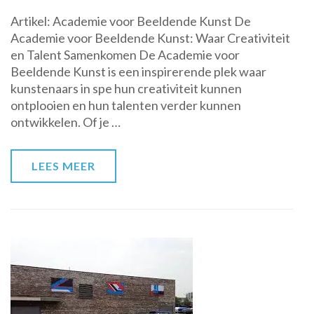
Ontdek
Artikel: Academie voor Beeldende Kunst De
Je
Academie voor Beeldende Kunst: Waar Creativiteit
Creativiteit
en Talent Samenkomen De Academie voor
bij
Beeldende Kunst is een inspirerende plek waar
de
kunstenaars in spe hun creativiteit kunnen
Academie
ontplooien en hun talenten verder kunnen
voor
ontwikkelen. Of je …
Beeldende
Kunst
LEES MEER