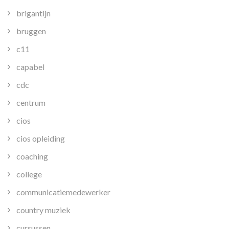
brigantijn
bruggen
c11
capabel
cdc
centrum
cios
cios opleiding
coaching
college
communicatiemedewerker
country muziek
cursussen