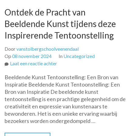
Ontdek de Pracht van
Beeldende Kunst tijdens deze
Inspirerende Tentoonstelling
Door
vanstolbergschoolveenendaal
Op
08 november 2024
In
Uncategorized
op
Laat een reactie achter
Ontdek
Beeldende Kunst Tentoonstelling: Een Bron van
de
Inspiratie Beeldende Kunst Tentoonstelling: Een
Pracht
Bron van Inspiratie De beeldende kunst
van
tentoonstelling is een prachtige gelegenheid om de
Beeldende
creativiteit en expressie van kunstenaars te
Kunst
bewonderen. Het is een unieke ervaring waarbij
tijdens
bezoekers worden ondergedompeld …
deze
Inspirerende
Tentoonstelling