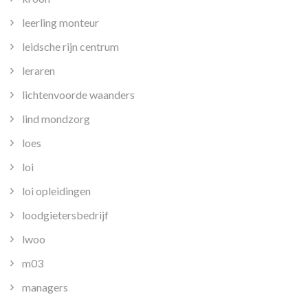
leerling monteur
leidsche rijn centrum
leraren
lichtenvoorde waanders
lind mondzorg
loes
loi
loi opleidingen
loodgietersbedrijf
lwoo
m03
managers