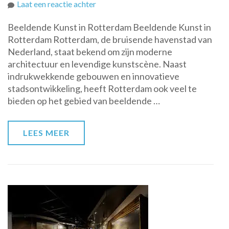
op
Laat een reactie achter
Ontdek
Beeldende Kunst in Rotterdam Beeldende Kunst in
de
Rotterdam Rotterdam, de bruisende havenstad van
Boeiende
Nederland, staat bekend om zijn moderne
Wereld
architectuur en levendige kunstscène. Naast
van
indrukwekkende gebouwen en innovatieve
Beeldende
stadsontwikkeling, heeft Rotterdam ook veel te
Kunst
bieden op het gebied van beeldende …
in
Rotterdam
LEES MEER