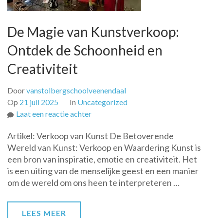
De Magie van Kunstverkoop:
Ontdek de Schoonheid en
Creativiteit
Door
vanstolbergschoolveenendaal
Op
21 juli 2025
In
Uncategorized
op
Laat een reactie achter
De
Artikel: Verkoop van Kunst De Betoverende
Magie
Wereld van Kunst: Verkoop en Waardering Kunst is
van
een bron van inspiratie, emotie en creativiteit. Het
Kunstverkoop:
is een uiting van de menselijke geest en een manier
Ontdek
om de wereld om ons heen te interpreteren …
de
Schoonheid
en
LEES MEER