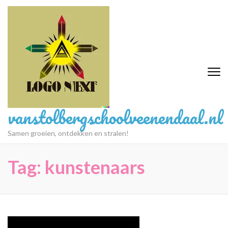
Ga
naar
inhoud
(druk
op
Enter)
vanstolbergschoolveenendaal.nl
Samen groeien, ontdekken en stralen!
Tag:
kunstenaars