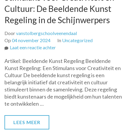
Cultuur: De Beeldende Kunst
Regeling in de Schijnwerpers
Door
vanstolbergschoolveenendaal
Op
04 november 2024
In
Uncategorized
op
Laat een reactie achter
Stimulans
Artikel: Beeldende Kunst Regeling Beeldende
voor
Kunst Regeling: Een Stimulans voor Creativiteit en
Creativiteit
Cultuur De beeldende kunst regeling is een
en
belangrijk initiatief dat creativiteit en cultuur
Cultuur:
stimuleert binnen de samenleving. Deze regeling
De
biedt kunstenaars de mogelijkheid om hun talenten
Beeldende
te ontwikkelen …
Kunst
Regeling
in
LEES MEER
de
Schijnwerpers