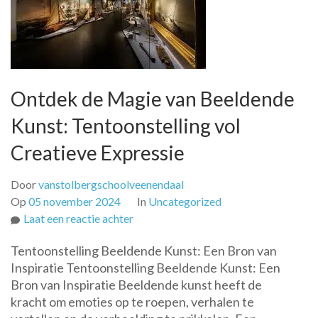
Ontdek de Magie van Beeldende
Kunst: Tentoonstelling vol
Creatieve Expressie
Door
vanstolbergschoolveenendaal
Op
05 november 2024
In
Uncategorized
op
Laat een reactie achter
Ontdek
Tentoonstelling Beeldende Kunst: Een Bron van
de
Inspiratie Tentoonstelling Beeldende Kunst: Een
Magie
Bron van Inspiratie Beeldende kunst heeft de
van
kracht om emoties op te roepen, verhalen te
Beeldende