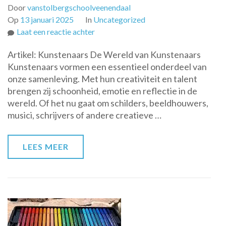
Door
vanstolbergschoolveenendaal
Op
13 januari 2025
In
Uncategorized
op
Laat een reactie achter
De
Artikel: Kunstenaars De Wereld van Kunstenaars
Inspirerende
Kunstenaars vormen een essentieel onderdeel van
Wereld
onze samenleving. Met hun creativiteit en talent
van
brengen zij schoonheid, emotie en reflectie in de
Kunstenaars:
wereld. Of het nu gaat om schilders, beeldhouwers,
Creativiteit
musici, schrijvers of andere creatieve …
en
Expressie
LEES MEER