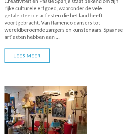
Creativiteit en Passie Spanje staat bekend om zijn
Wereld
rijke culturele erfgoed, waaronder de vele
van
getalenteerde artiesten die het land heeft
Spaanse
voortgebracht. Van flamenco dansers tot
Artiesten:
wereldberoemde zangers en kunstenaars, Spaanse
Passie
artiesten hebben een …
en
Talent
in
LEES MEER
Overvloed