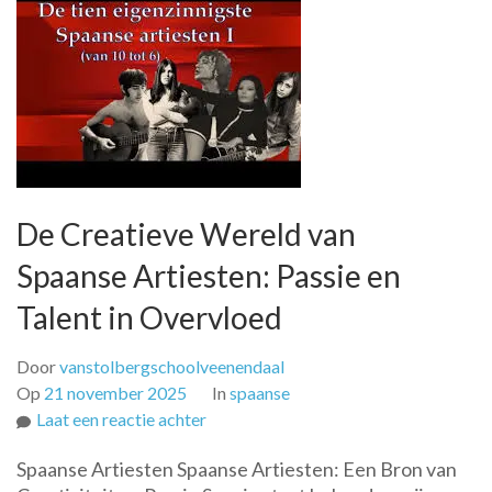
De Creatieve Wereld van
Spaanse Artiesten: Passie en
Talent in Overvloed
Door
vanstolbergschoolveenendaal
Op
21 november 2025
In
spaanse
op
Laat een reactie achter
De
Spaanse Artiesten Spaanse Artiesten: Een Bron van
Creatieve