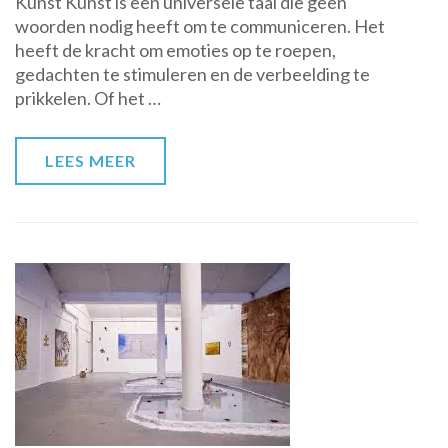
Kunst Kunst is een universele taal die geen
Wereld
woorden nodig heeft om te communiceren. Het
van
heeft de kracht om emoties op te roepen,
Kunst:
gedachten te stimuleren en de verbeelding te
Een
prikkelen. Of het …
Ontdekkingstocht
door
Creativiteit
LEES MEER
en
Expressie