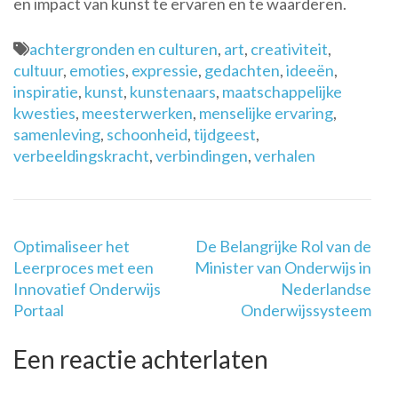
en impact van kunst te ervaren en te waarderen.
achtergronden en culturen
,
art
,
creativiteit
,
cultuur
,
emoties
,
expressie
,
gedachten
,
ideeën
,
inspiratie
,
kunst
,
kunstenaars
,
maatschappelijke
kwesties
,
meesterwerken
,
menselijke ervaring
,
samenleving
,
schoonheid
,
tijdgeest
,
verbeeldingskracht
,
verbindingen
,
verhalen
Berichtnavigatie
Optimaliseer het
De Belangrijke Rol van de
Leerproces met een
Minister van Onderwijs in
Innovatief Onderwijs
Nederlandse
Portaal
Onderwijssysteem
Een reactie achterlaten