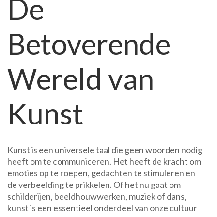
De
van
Kunst:
Betoverende
Een
Ontdekkingstocht
door
Wereld van
Creativiteit
en
Expressie
Kunst
Kunst is een universele taal die geen woorden nodig
heeft om te communiceren. Het heeft de kracht om
emoties op te roepen, gedachten te stimuleren en
de verbeelding te prikkelen. Of het nu gaat om
schilderijen, beeldhouwwerken, muziek of dans,
kunst is een essentieel onderdeel van onze cultuur