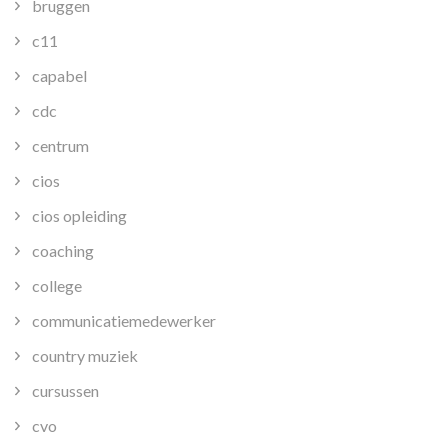
bruggen
c11
capabel
cdc
centrum
cios
cios opleiding
coaching
college
communicatiemedewerker
country muziek
cursussen
cvo