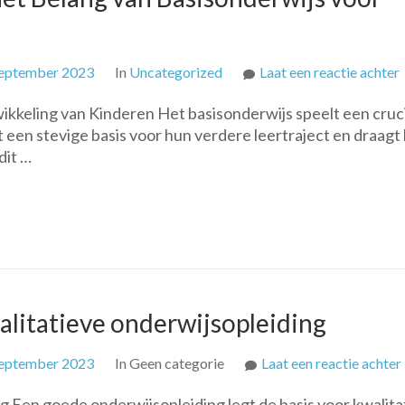
september 2023
In
Uncategorized
Laat een reactie achter
kkeling van Kinderen Het basisonderwijs speelt een cruc
t een stevige basis voor hun verdere leertraject en draagt 
dit …
walitatieve onderwijsopleiding
september 2023
In Geen categorie
Laat een reactie achter
 Een goede onderwijsopleiding legt de basis voor kwalita