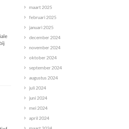
maart 2025
februari 2025
op
januari 2025
Het
iale
Fundament
december 2024
bij
van
november 2024
Groei:
Het
oktober 2024
Belang
september 2024
van
augustus 2024
Basisonderwijs
voor
juli 2024
Kinderen
juni 2024
mei 2024
op
april 2024
De
maart 2024
tief