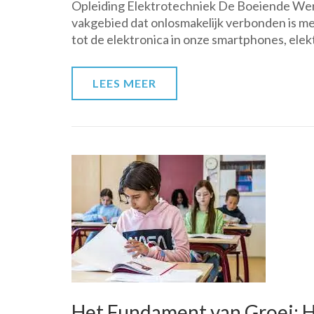
Opleiding Elektrotechniek De Boeiende Were
de
vakgebied dat onlosmakelijk verbonden is me
Veelzijdigheid
tot de elektronica in onze smartphones, elekt
van
de
Opleiding
LEES MEER
Elektrotechniek
Het Fundament van Groei: H