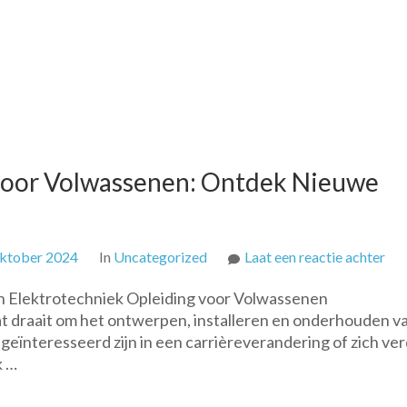
 voor Volwassenen: Ontdek Nieuwe
op
oktober 2024
In
Uncategorized
Laat een reactie achter
Ele
n Elektrotechniek Opleiding voor Volwassenen
Opl
at draait om het ontwerpen, installeren en onderhouden v
voo
geïnteresseerd zijn in een carrièreverandering of zich ve
Vol
k …
On
Ni