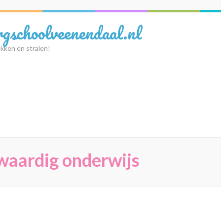
rgschoolveenendaal.nl
kken en stralen!
waardig onderwijs