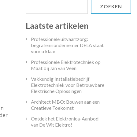
ZOEKEN
Laatste artikelen
Professionele uitvaartzorg:
begrafenisondernemer DELA staat
voor u klaar
Professionele Elektrotechniek op
Maat bij Jan van Veen
Vakkundig Installatiebedrijf
Elektrotechniek voor Betrouwbare
Elektrische Oplossingen
ktrotechniek
eiding
Architect MBO: Bouwen aan een
an
Creatieve Toekomst
r
rder
wassenen:
Ontdek het Elektronica-Aanbod
tdek
van De Wit Elektro!
euwe