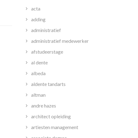
aal:
acta
adding
administratief
n
administratief medewerker
afstudeerstage
al dente
albeda
aldente tandarts
altman
andre hazes
architect opleiding
artiesten management
associate degree