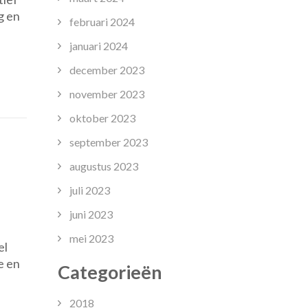
essentiële
g en
rol
februari 2024
van
januari 2024
een
kwalitatieve
december 2023
onderwijsopleiding
november 2023
oktober 2023
september 2023
augustus 2023
juli 2023
juni 2023
mei 2023
el
e en
t
Categorieën
hool
2018