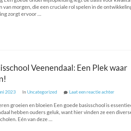
van morgen, die een cruciale rol spelen in de ontwikkelin
ing zorgt ervoor …
isschool Veenendaal: Een Plek waar
n!
op
uni 2023
In
Uncategorized
Laat een reactie achter
Ontdek
ren groeien en bloeien Een goede basisschool is essentie
de
ndaal hebben ouders geluk, want hier vinden ze een divers
Kwalitei
scholen. Eén van deze …
van
Basissc