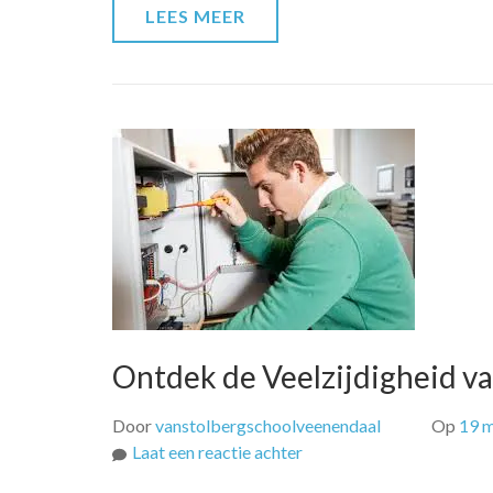
LEES MEER
Ontdek de Veelzijdigheid va
Door
vanstolbergschoolveenendaal
Op
19 m
op
Laat een reactie achter
Ontdek