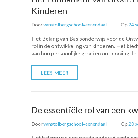
Kinderen
Door
vanstolbergschoolveenendaal
Op
24 
Het Belang van Basisonderwijs voor de Ontwi
rol in de ontwikkeling van kinderen. Het bied
aan hun persoonlijke groei en ontplooiing. In 
LEES MEER
De essentiële rol van een k
Door
vanstolbergschoolveenendaal
Op
20 
Het belang van een goede onderwijsopleiding