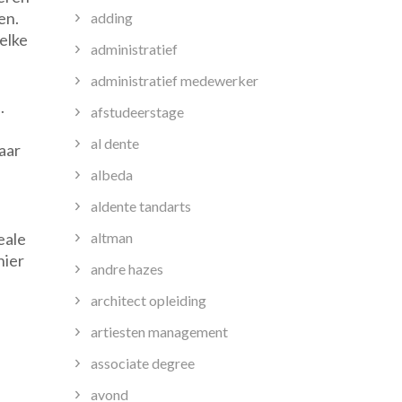
en.
adding
elke
administratief
administratief medewerker
.
afstudeerstage
al dente
aar
albeda
aldente tandarts
altman
eale
hier
andre hazes
architect opleiding
artiesten management
associate degree
avond