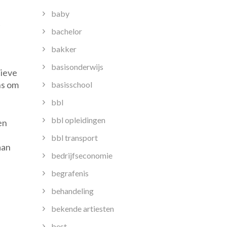
baby
t
bachelor
bakker
basisonderwijs
tieve
ns om
basisschool
bbl
bbl opleidingen
en
bbl transport
aan
bedrijfseconomie
begrafenis
behandeling
bekende artiesten
best