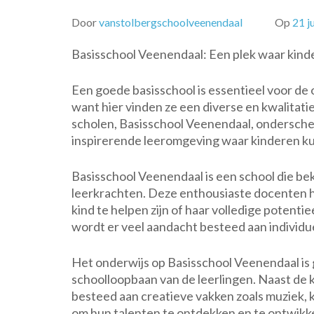
Door
vanstolbergschoolveenendaal
Op
21 j
Basisschool Veenendaal: Een plek waar kind
Een goede basisschool is essentieel voor de
want hier vinden ze een diverse en kwalitat
scholen, Basisschool Veenendaal, onderschei
inspirerende leeromgeving waar kinderen ku
Basisschool Veenendaal is een school die be
leerkrachten. Deze enthousiaste docenten he
kind te helpen zijn of haar volledige potentie
wordt er veel aandacht besteed aan individu
Het onderwijs op Basisschool Veenendaal is 
schoolloopbaan van de leerlingen. Naast de 
besteed aan creatieve vakken zoals muziek, 
om hun talenten te ontdekken en te ontwikk