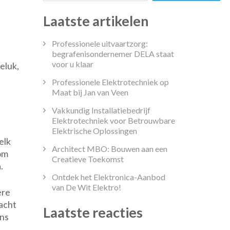
Laatste artikelen
Professionele uitvaartzorg:
t
begrafenisondernemer DELA staat
voor u klaar
eluk,
hool
Professionele Elektrotechniek op
aal:
Maat bij Jan van Veen
Vakkundig Installatiebedrijf
Elektrotechniek voor Betrouwbare
Elektrische Oplossingen
n
elk
Architect MBO: Bouwen aan een
rom
Creatieve Toekomst
.
Ontdek het Elektronica-Aanbod
van De Wit Elektro!
ere
dacht
Laatste reacties
ans