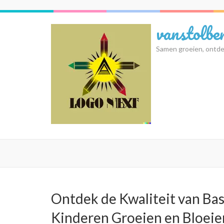
Ga
naar
vanstolbe
inhoud
(druk
Samen groeien, ontde
op
Enter)
Ontdek de Kwaliteit van Bas
Kinderen Groeien en Bloeie