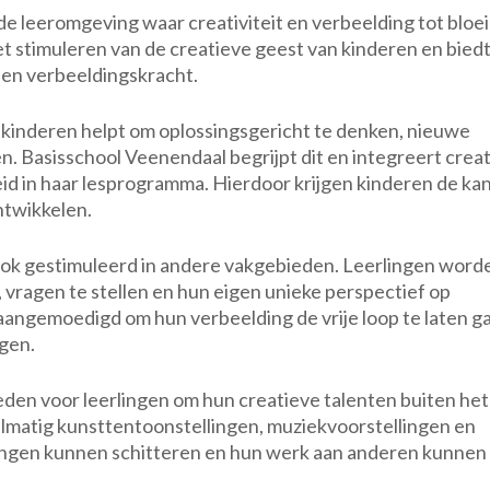
e leeromgeving waar creativiteit en verbeelding tot bloei
t stimuleren van de creatieve geest van kinderen en bied
e en verbeeldingskracht.
ie kinderen helpt om oplossingsgericht te denken, nieuwe
en. Basisschool Veenendaal begrijpt dit en integreert crea
id in haar lesprogramma. Hierdoor krijgen kinderen de ka
ntwikkelen.
 ook gestimuleerd in andere vakgebieden. Leerlingen word
vragen te stellen en hun eigen unieke perspectief op
aangemoedigd om hun verbeelding de vrije loop te laten g
ngen.
eden voor leerlingen om hun creatieve talenten buiten het
gelmatig kunsttentoonstellingen, muziekvoorstellingen en
ingen kunnen schitteren en hun werk aan anderen kunnen