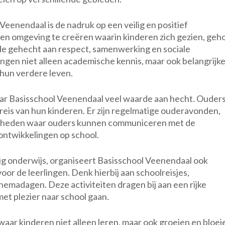
Veenendaal is de nadruk op een veilig en positief
een omgeving te creëren waarin kinderen zich gezien, geh
de gehecht aan respect, samenwerking en sociale
ingen niet alleen academische kennis, maar ook belangrijk
 hun verdere leven.
ar Basisschool Veenendaal veel waarde aan hecht. Ouder
reis van hun kinderen. Er zijn regelmatige ouderavonden,
nheden waar ouders kunnen communiceren met de
 ontwikkelingen op school.
ig onderwijs, organiseert Basisschool Veenendaal ook
oor de leerlingen. Denk hierbij aan schoolreisjes,
hemadagen. Deze activiteiten dragen bij aan een rijke
et plezier naar school gaan.
aar kinderen niet alleen leren, maar ook groeien en bloei