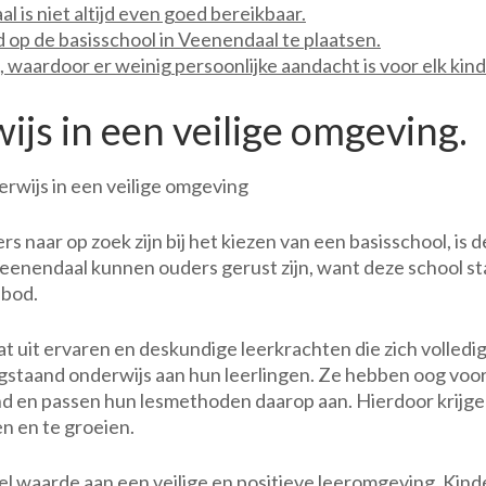
l is niet altijd even goed bereikbaar.
d op de basisschool in Veenendaal te plaatsen.
, waardoor er weinig persoonlijke aandacht is voor elk kind
ijs in een veilige omgeving.
rwijs in een veilige omgeving
 naar op zoek zijn bij het kiezen van een basisschool, is d
 Veenendaal kunnen ouders gerust zijn, want deze school st
nbod.
 uit ervaren en deskundige leerkrachten die zich volledi
ogstaand onderwijs aan hun leerlingen. Ze hebben oog voo
ind en passen hun lesmethoden daarop aan. Hierdoor krijg
n en te groeien.
l waarde aan een veilige en positieve leeromgeving. Kin