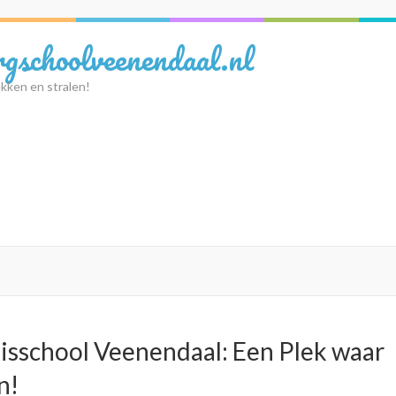
rgschoolveenendaal.nl
kken en stralen!
isschool Veenendaal: Een Plek waar
n!