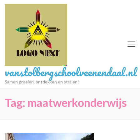
Ga
naar
inhoud
(druk
op
Enter)
vanstolbergschoolveenendaal.nl
Samen groeien, ontdekken en stralen!
Tag:
maatwerkonderwijs