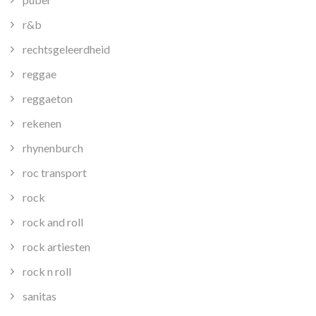
r&b
rechtsgeleerdheid
reggae
reggaeton
rekenen
rhynenburch
roc transport
rock
rock and roll
rock artiesten
rock n roll
sanitas