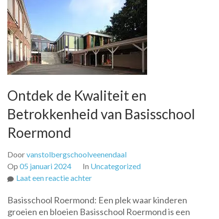
Ontdek de Kwaliteit en
Betrokkenheid van Basisschool
Roermond
Door
vanstolbergschoolveenendaal
Op
05 januari 2024
In
Uncategorized
op
Laat een reactie achter
Ontdek
Basisschool Roermond: Een plek waar kinderen
de
groeien en bloeien Basisschool Roermond is een
Kwaliteit