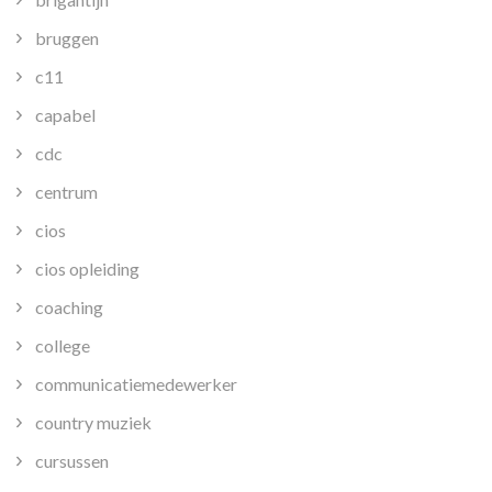
bruggen
c11
capabel
cdc
centrum
cios
cios opleiding
coaching
college
communicatiemedewerker
country muziek
cursussen