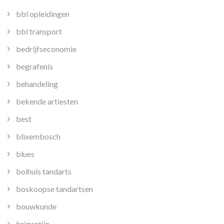
bbl opleidingen
bbl transport
bedrijfseconomie
begrafenis
behandeling
bekende artiesten
best
blixembosch
blues
bolhuis tandarts
boskoopse tandartsen
bouwkunde
brigantijn