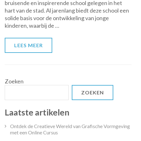
bruisende en inspirerende school gelegen in het
en
hart van de stad. Al jarenlang biedt deze school een
Betrokkenheid
solide basis voor de ontwikkeling van jonge
van
kinderen, waarbij de …
Basisschool
Roermond
LEES MEER
Zoeken
ZOEKEN
Laatste artikelen
Ontdek de Creatieve Wereld van Grafische Vormgeving
met een Online Cursus