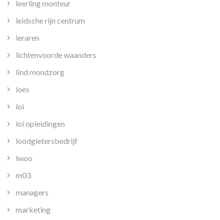
leerling monteur
leidsche rijn centrum
leraren
lichtenvoorde waanders
lind mondzorg
loes
loi
loi opleidingen
loodgietersbedrijf
lwoo
m03
managers
marketing