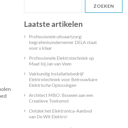
ZOEKEN
Laatste artikelen
Professionele uitvaartzorg:
begrafenisondernemer DELA staat
voor u klaar
Professionele Elektrotechniek op
Maat bij Jan van Veen
Vakkundig Installatiebedrijf
Elektrotechniek voor Betrouwbare
rachterstand
Elektrische Oplossingen
holen
Architect MBO: Bouwen aan een
oed
Creatieve Toekomst
isschool:
zaken,
Ontdek het Elektronica-Aanbod
van De Wit Elektro!
olgen