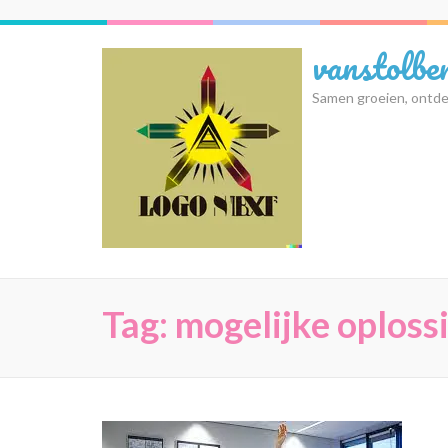
Ga
naar
vanstolbe
inhoud
(druk
Samen groeien, ontde
op
Enter)
Tag:
mogelijke oploss