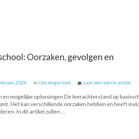
school: Oorzaken, gevolgen en
op
ebruari 2024
In
Uncategorized
Laat een reactie achter
Lee
n en mogelijke oplossingen De leerachterstand op basissc
op
omt. Het kan verschillende oorzaken hebben en heeft invl
de
ren. In dit artikel zullen …
bas
Oor
gev
en