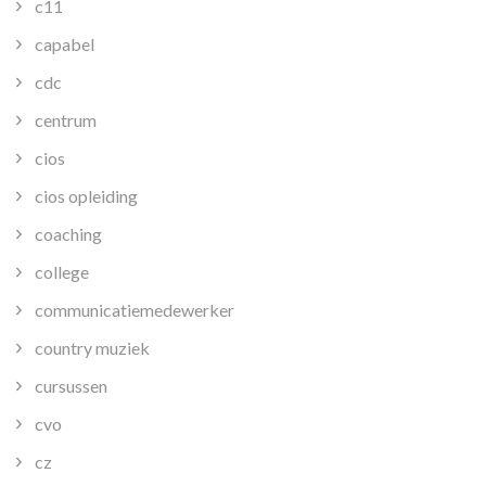
c11
capabel
cdc
centrum
cios
cios opleiding
coaching
college
communicatiemedewerker
country muziek
cursussen
cvo
cz