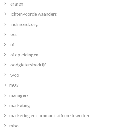
leraren
lichtenvoorde waanders
lind mondzorg
loes
loi
loi opleidingen
loodgietersbedrijf
lwoo
m03
managers
marketing
marketing en communicatiemedewerker
mbo