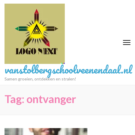
Ga
naar
inhoud
(druk
op
Enter)
vanstolbergschoolveenendaal.nl
Samen groeien, ontdekken en stralen!
Tag:
ontvanger