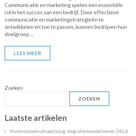
Communicatie en marketing spelen een essentiële
Communicatie
rol in het succes van een bedrijf. Door effectieve
en
communicatie en marketingstrategieën te
Marketing:
ontwikkelen en toe te passen, kunnen bedrijven hun
Een
doelgroep …
Cruciaal
Aspect
voor
LEES MEER
Succes
Zoeken
ZOEKEN
Laatste artikelen
Professionele uitvaartzorg: begrafenisondernemer DELA