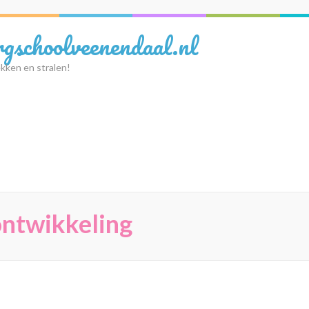
rgschoolveenendaal.nl
kken en stralen!
ontwikkeling