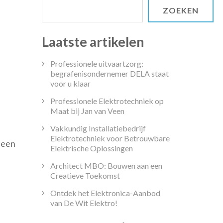
ZOEKEN
Laatste artikelen
Professionele uitvaartzorg:
begrafenisondernemer DELA staat
voor u klaar
Professionele Elektrotechniek op
Maat bij Jan van Veen
Vakkundig Installatiebedrijf
ek
Elektrotechniek voor Betrouwbare
s een
Elektrische Oplossingen
rijke
Architect MBO: Bouwen aan een
ervaringen
Creatieve Toekomst
sschool
Ontdek het Elektronica-Aanbod
van De Wit Elektro!