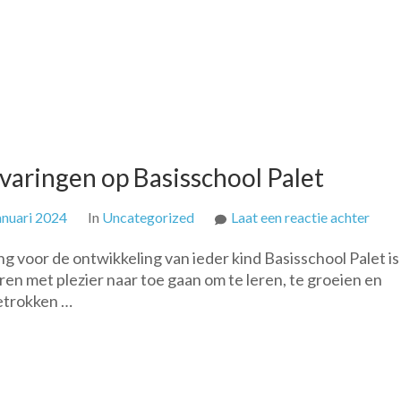
varingen op Basisschool Palet
op
anuari 2024
In
Uncategorized
Laat een reactie achter
Ontd
ng voor de ontwikkeling van ieder kind Basisschool Palet i
de
en met plezier naar toe gaan om te leren, te groeien en
Kleur
betrokken …
Leer
op
Basi
Palet