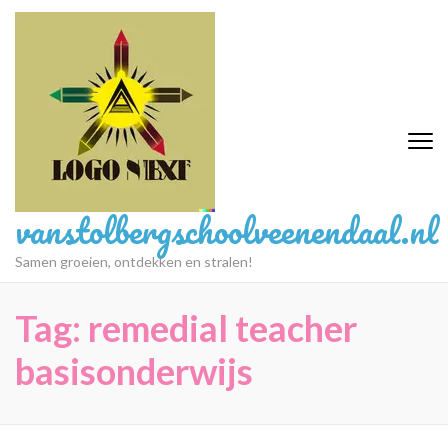
Ga
naar
inhoud
(druk
op
Enter)
vanstolbergschoolveenendaal.nl
Samen groeien, ontdekken en stralen!
Tag:
remedial teacher
basisonderwijs