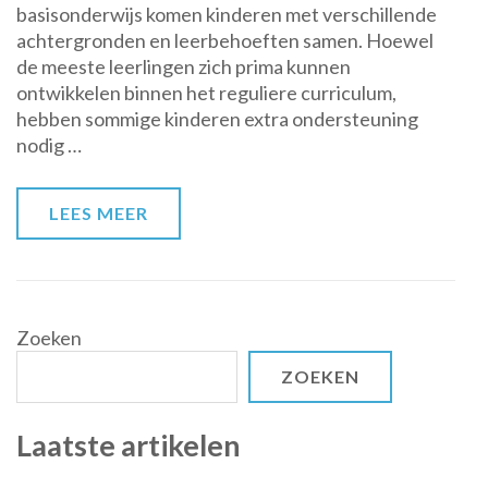
basisonderwijs komen kinderen met verschillende
van
achtergronden en leerbehoeften samen. Hoewel
de
de meeste leerlingen zich prima kunnen
remedial
ontwikkelen binnen het reguliere curriculum,
teacher
hebben sommige kinderen extra ondersteuning
in
nodig …
het
basisonderwijs
LEES MEER
Zoeken
ZOEKEN
Laatste artikelen