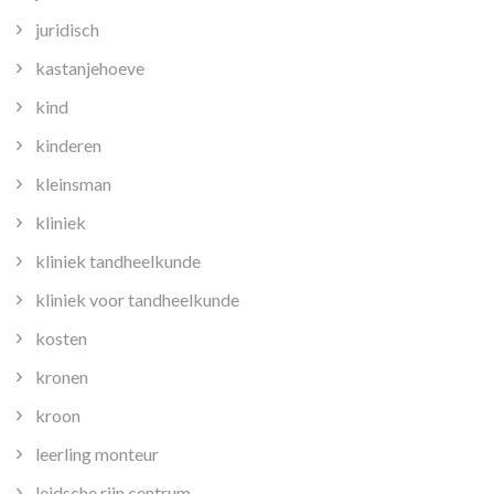
juridisch
kastanjehoeve
kind
kinderen
kleinsman
kliniek
kliniek tandheelkunde
kliniek voor tandheelkunde
kosten
kronen
kroon
leerling monteur
leidsche rijn centrum