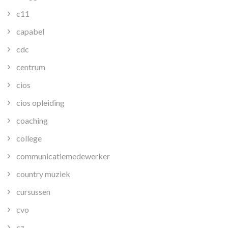
c11
capabel
cdc
centrum
cios
cios opleiding
coaching
college
communicatiemedewerker
country muziek
cursussen
cvo
cz