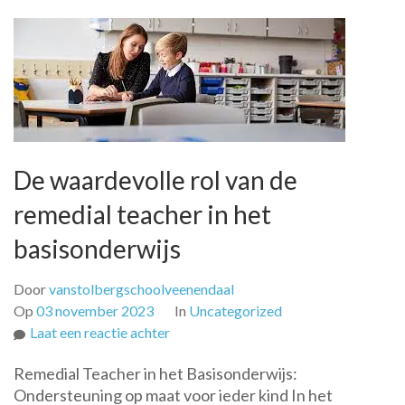
De waardevolle rol van de
remedial teacher in het
basisonderwijs
Door
vanstolbergschoolveenendaal
Op
03 november 2023
In
Uncategorized
op
Laat een reactie achter
De
Remedial Teacher in het Basisonderwijs:
waardevolle
Ondersteuning op maat voor ieder kind In het
rol