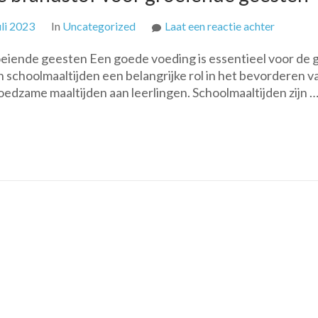
op
uli 2023
In
Uncategorized
Laat een reactie achter
Schoolma
eiende geesten Een goede voeding is essentieel voor de 
Voedza
 schoolmaaltijden een belangrijke rol in het bevorderen v
brandsto
dzame maaltijden aan leerlingen. Schoolmaaltijden zijn 
voor
groeiend
geesten