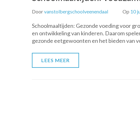
Door
vanstolbergschoolveenendaal
Op
10 j
Schoolmaaltijden: Gezonde voeding voor gro
en ontwikkeling van kinderen. Daarom spelen
gezonde eetgewoonten en het bieden van voe
LEES MEER