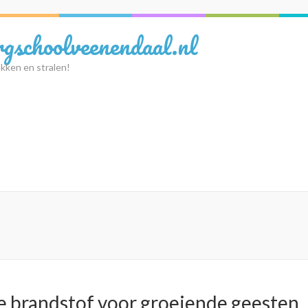
rgschoolveenendaal.nl
kken en stralen!
 brandstof voor groeiende geesten