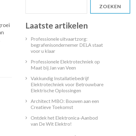
ZOEKEN
altijden:
Laatste artikelen
groei
me
an
f
Professionele uitvaartzorg:
…
begrafenisondernemer DELA staat
e
voor u klaar
Professionele Elektrotechniek op
Maat bij Jan van Veen
Vakkundig Installatiebedrijf
Elektrotechniek voor Betrouwbare
Elektrische Oplossingen
Architect MBO: Bouwen aan een
Creatieve Toekomst
Ontdek het Elektronica-Aanbod
van De Wit Elektro!