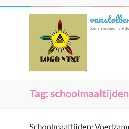
Ga
naar
vanstolbe
inhoud
(druk
Samen groeien, ontde
op
Enter)
Tag:
schoolmaaltijden
Schoolmaaltijden: Voedzame