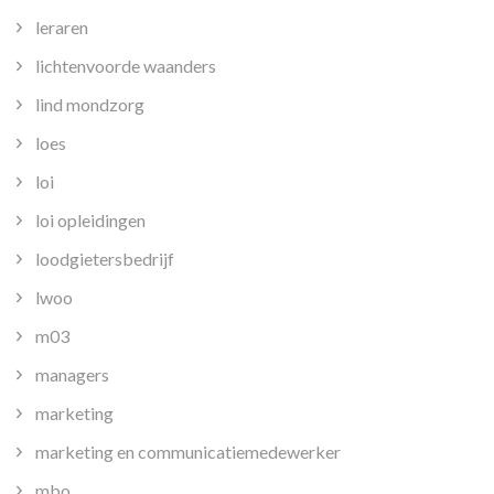
leraren
lichtenvoorde waanders
lind mondzorg
loes
loi
loi opleidingen
loodgietersbedrijf
lwoo
m03
managers
marketing
marketing en communicatiemedewerker
mbo