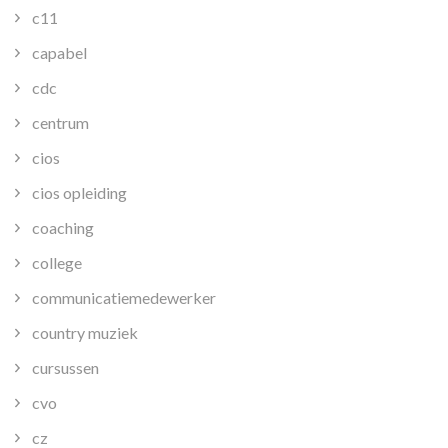
c11
capabel
cdc
centrum
cios
cios opleiding
coaching
college
communicatiemedewerker
country muziek
cursussen
cvo
cz