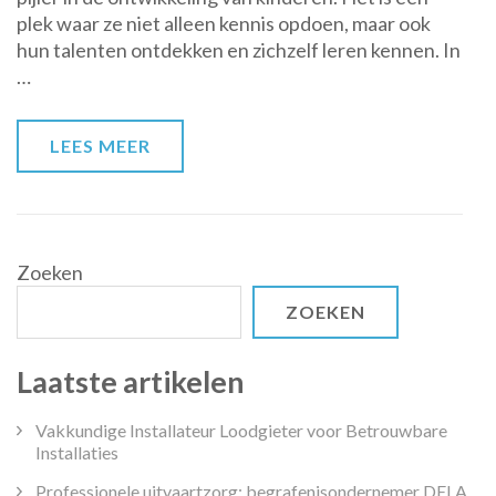
plek waar ze niet alleen kennis opdoen, maar ook
Vrijheid
hun talenten ontdekken en zichzelf leren kennen. In
en
…
Ontwikkeling
LEES MEER
Zoeken
ZOEKEN
Laatste artikelen
Vakkundige Installateur Loodgieter voor Betrouwbare
Installaties
Professionele uitvaartzorg: begrafenisondernemer DELA