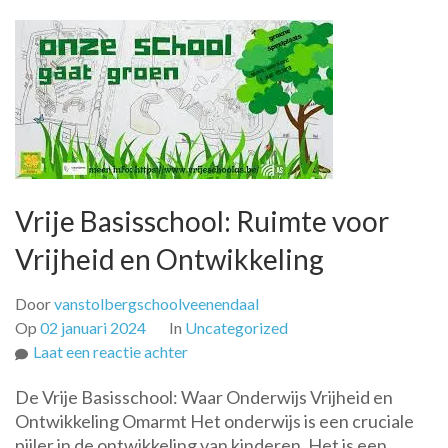
Vrije Basisschool: Ruimte voor
Vrijheid en Ontwikkeling
Door
vanstolbergschoolveenendaal
Op
02 januari 2024
In
Uncategorized
op
Laat een reactie achter
Vrije
De Vrije Basisschool: Waar Onderwijs Vrijheid en
Basisschool:
Ontwikkeling Omarmt Het onderwijs is een cruciale
Ruimte
pijler in de ontwikkeling van kinderen. Het is een
voor