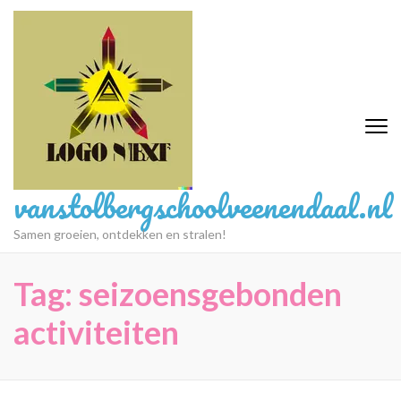
Ga
naar
inhoud
(druk
op
Enter)
vanstolbergschoolveenendaal.nl
Samen groeien, ontdekken en stralen!
Tag:
seizoensgebonden
activiteiten