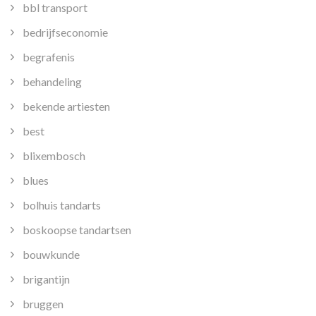
bbl transport
bedrijfseconomie
begrafenis
behandeling
bekende artiesten
best
blixembosch
blues
bolhuis tandarts
boskoopse tandartsen
bouwkunde
brigantijn
bruggen