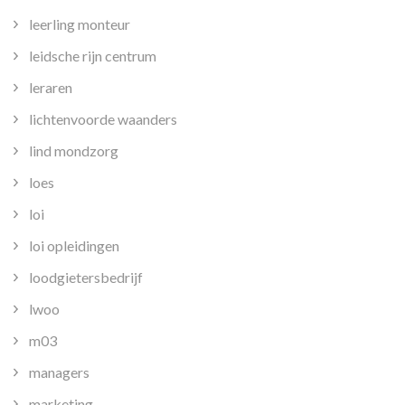
leerling monteur
leidsche rijn centrum
leraren
lichtenvoorde waanders
lind mondzorg
loes
loi
loi opleidingen
loodgietersbedrijf
lwoo
m03
managers
marketing