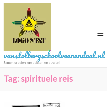
Ga
naar
inhoud
(druk
op
Enter)
vanstolbergschoolveenendaal.nl
Samen groeien, ontdekken en stralen!
Tag:
spirituele reis