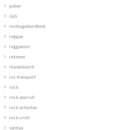
puber
r&b
rechtsgeleerdheid
reggae
reggaeton
rekenen
rhynenburch
roc transport
rock
rock and roll
rock artiesten
rock n roll
sanitas