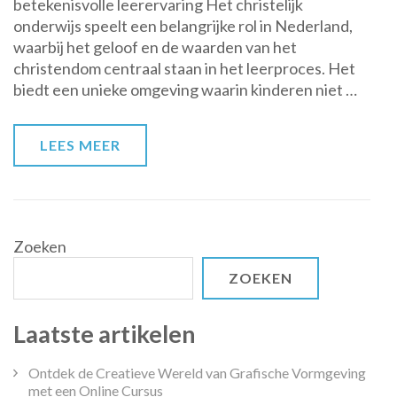
betekenisvolle leerervaring Het christelijk
van
onderwijs speelt een belangrijke rol in Nederland,
Christelijk
waarbij het geloof en de waarden van het
Onderwijs:
christendom centraal staan in het leerproces. Het
Waarden,
biedt een unieke omgeving waarin kinderen niet …
Geloof
en
Groei
LEES MEER
Zoeken
ZOEKEN
Laatste artikelen
Ontdek de Creatieve Wereld van Grafische Vormgeving
met een Online Cursus