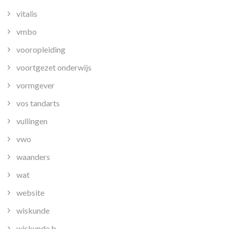
vitalis
vmbo
vooropleiding
voortgezet onderwijs
vormgever
vos tandarts
vullingen
vwo
waanders
wat
website
wiskunde
wiskunde b