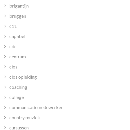
brigantijn
bruggen
c11
capabel
cdc
centrum
cios
cios opleiding
coaching
college
communicatiemedewerker
country muziek
cursussen