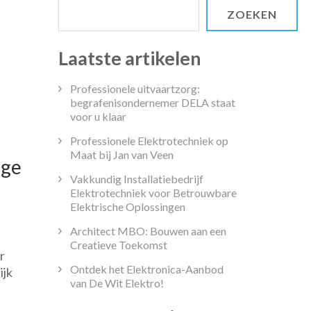
ZOEKEN
Laatste artikelen
Professionele uitvaartzorg:
begrafenisondernemer DELA staat
voor u klaar
Professionele Elektrotechniek op
Maat bij Jan van Veen
ige
Vakkundig Installatiebedrijf
Elektrotechniek voor Betrouwbare
Elektrische Oplossingen
Architect MBO: Bouwen aan een
lle
Creatieve Toekomst
r
p:
Ontdek het Elektronica-Aanbod
ijk
van De Wit Elektro!
dtandarts
r