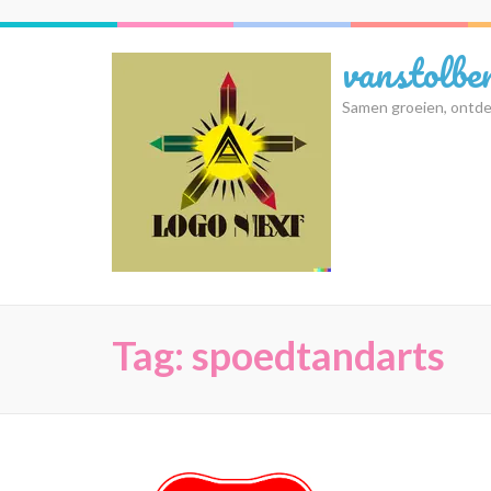
Ga
naar
vanstolbe
inhoud
(druk
Samen groeien, ontde
op
Enter)
Tag:
spoedtandarts