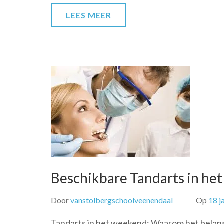
LEES MEER
Beschikbare Tandarts in h
Door
vanstolbergschoolveenendaal
Op
18 j
Tandarts in het weekend: Waarom het belangr