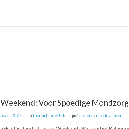
Spo
Tan
Zor
et Weekend: Voor Spoedige Mondzorg
op
anuari 2025
In
tandartspraktijk
Laat een reactie achter
Bes
ijk is De Tandarts in het Weekend: Waarom het Belangrijk
Tan