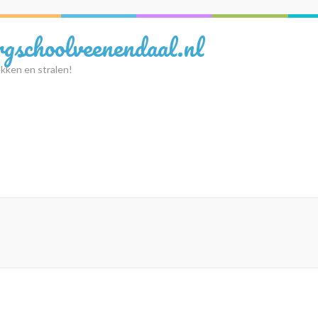
rgschoolveenendaal.nl
kken en stralen!