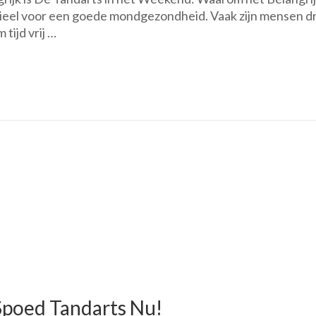
ieel voor een goede mondgezondheid. Vaak zijn mensen d
in
tijd vrij …
het
We
Voo
Spo
Mo
Spoed Tandarts Nu!