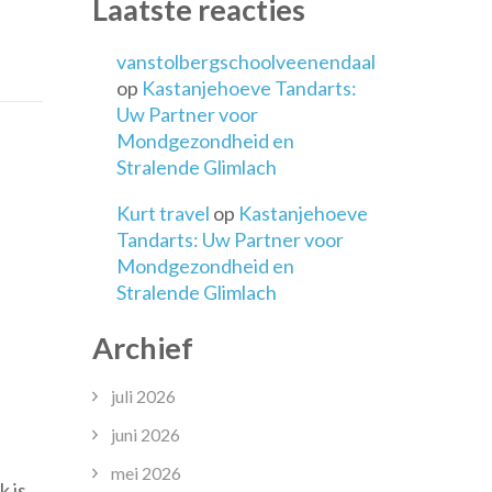
Laatste reacties
edeisende
dheelkundige
vanstolbergschoolveenendaal
g
op
Kastanjehoeve Tandarts:
Uw Partner voor
Mondgezondheid en
Stralende Glimlach
Kurt travel
op
Kastanjehoeve
Tandarts: Uw Partner voor
Mondgezondheid en
Stralende Glimlach
Archief
juli 2026
juni 2026
chikbare
mei 2026
 is
darts