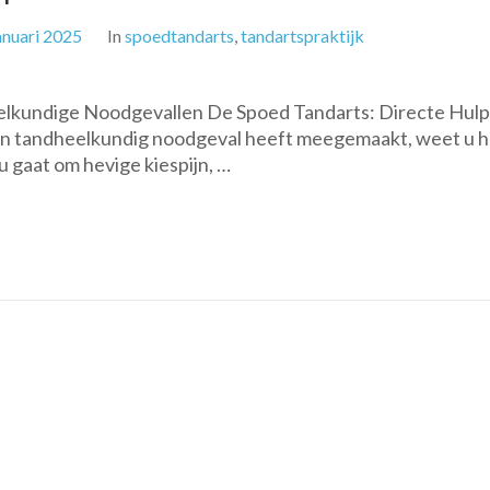
anuari 2025
In
spoedtandarts
,
tandartspraktijk
elkundige Noodgevallen De Spoed Tandarts: Directe Hulp 
en tandheelkundig noodgeval heeft meegemaakt, weet u 
nu gaat om hevige kiespijn, …