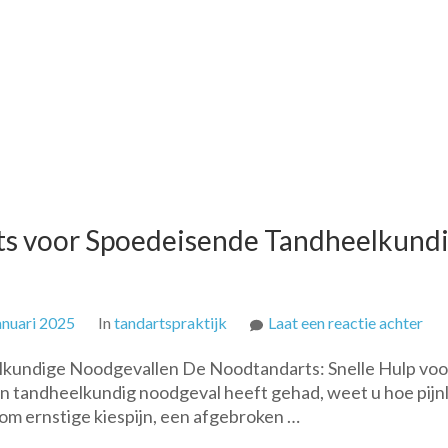
ts voor Spoedeisende Tandheelkund
op
anuari 2025
In
tandartspraktijk
Laat een reactie achter
Sne
lkundige Noodgevallen De Noodtandarts: Snelle Hulp voo
Hul
 tandheelkundig noodgeval heeft gehad, weet u hoe pijnl
De
t om ernstige kiespijn, een afgebroken …
Noo
voo