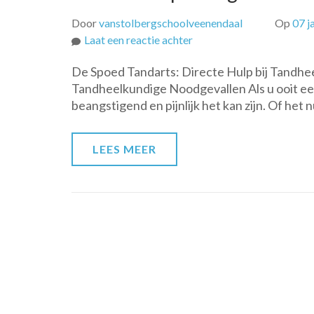
Door
vanstolbergschoolveenendaal
Op
07 j
op
Laat een reactie achter
Directe
De Spoed Tandarts: Directe Hulp bij Tandhe
Hulp
Tandheelkundige Noodgevallen Als u ooit e
Nodig?
beangstigend en pijnlijk het kan zijn. Of het 
Bel
de
Spoed
LEES MEER
Tandarts
Nu!