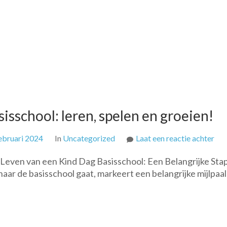
isschool: leren, spelen en groeien!
op
ebruari 2024
In
Uncategorized
Laat een reactie achter
Een
 Leven van een Kind Dag Basisschool: Een Belangrijke Stap
bij
aar de basisschool gaat, markeert een belangrijke mijlpaal
dag
op
de
bas
lere