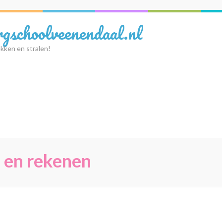
rgschoolveenendaal.nl
kken en stralen!
l en rekenen