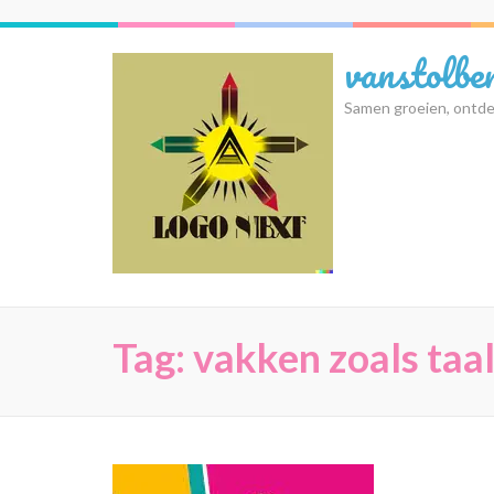
Ga
naar
vanstolbe
inhoud
(druk
Samen groeien, ontde
op
Enter)
Tag:
vakken zoals taa