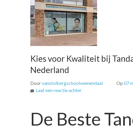
Kies voor Kwaliteit bij Tan
Nederland
Door
vanstolbergschoolveenendaal
Op
07 
op
Laat een reactie achter
Kies
voor
De Beste Tan
Kwaliteit
bij
Tandarts
Noord