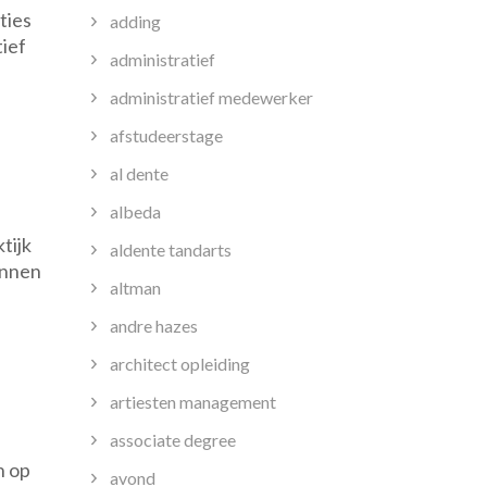
ties
adding
ief
administratief
administratief medewerker
afstudeerstage
n
al dente
albeda
tijk
aldente tandarts
unnen
altman
andre hazes
architect opleiding
artiesten management
associate degree
n op
avond