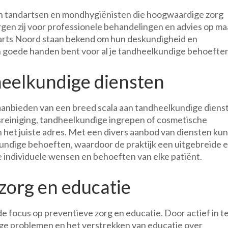
en tandartsen en mondhygiënisten die hoogwaardige zorg
rgen zij voor professionele behandelingen en advies op ma
arts Noord staan bekend om hun deskundigheid en
in goede handen bent voor al je tandheelkundige behoefte
heelkundige diensten
aanbieden van een breed scala aan tandheelkundige diens
tsreiniging, tandheelkundige ingrepen of cosmetische
n het juiste adres. Met een divers aanbod van diensten ku
kundige behoeften, waardoor de praktijk een uitgebreide 
e individuele wensen en behoeften van elke patiënt.
zorg en educatie
de focus op preventieve zorg en educatie. Door actief in t
ge problemen en het verstrekken van educatie over