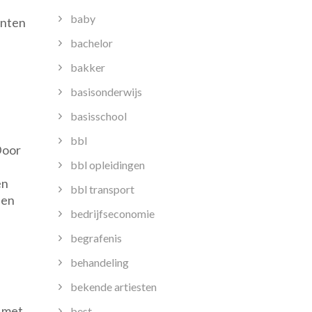
baby
ënten
bachelor
bakker
basisonderwijs
basisschool
bbl
Door
bbl opleidingen
en
bbl transport
den
bedrijfseconomie
begrafenis
behandeling
bekende artiesten
e met
best