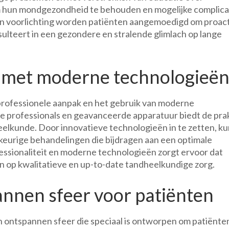
m hun mondgezondheid te behouden en mogelijke complica
en voorlichting worden patiënten aangemoedigd om proact
esulteert in een gezondere en stralende glimlach op lange
 met moderne technologieë
 professionele aanpak en het gebruik van moderne
 professionals en geavanceerde apparatuur biedt de prak
elkunde. Door innovatieve technologieën in te zetten, k
keurige behandelingen die bijdragen aan een optimale
sionaliteit en moderne technologieën zorgt ervoor dat
n op kwalitatieve en up-to-date tandheelkundige zorg.
annen sfeer voor patiënten
en ontspannen sfeer die speciaal is ontworpen om patiënte