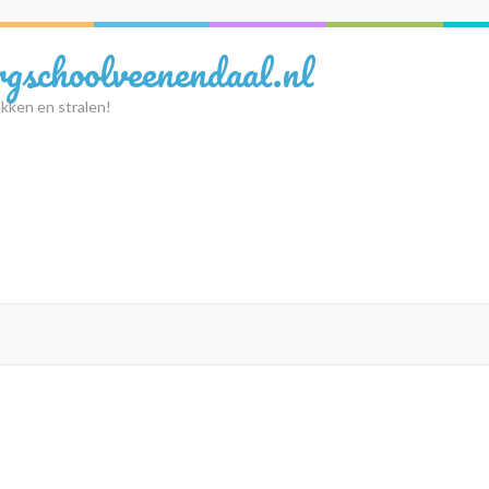
rgschoolveenendaal.nl
kken en stralen!