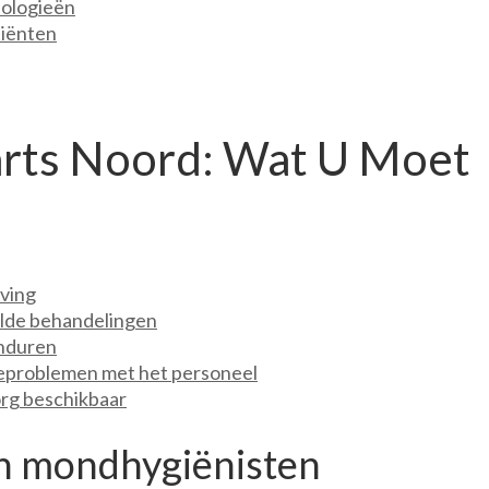
nologieën
tiënten
arts Noord: Wat U Moet
ving
alde behandelingen
onduren
eproblemen met het personeel
rg beschikbaar
n mondhygiënisten