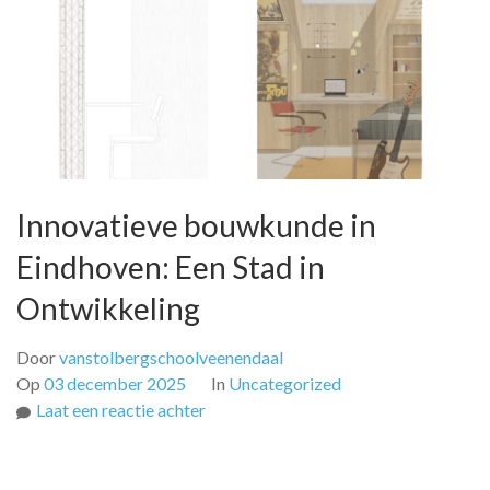
Innovatieve bouwkunde in
Eindhoven: Een Stad in
Ontwikkeling
Door
vanstolbergschoolveenendaal
Op
03 december 2025
In
Uncategorized
op
Laat een reactie achter
Innovatieve
bouwkunde
in