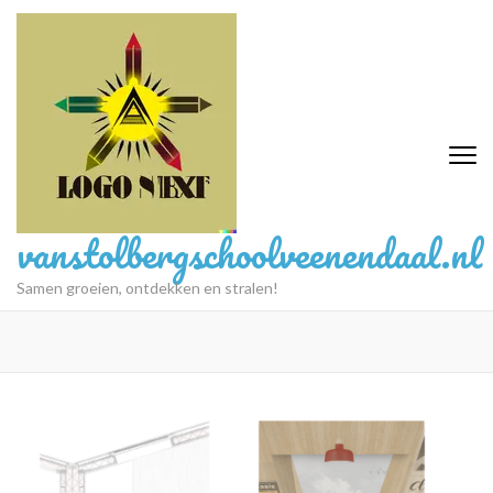
Ga
naar
inhoud
(druk
op
Enter)
vanstolbergschoolveenendaal.nl
Samen groeien, ontdekken en stralen!