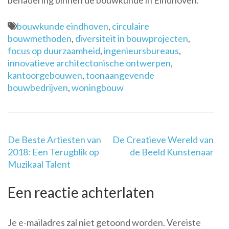
benadering binnen de bouwkunde in Eindhoven.
bouwkunde eindhoven
,
circulaire
bouwmethoden
,
diversiteit in bouwprojecten
,
focus op duurzaamheid
,
ingenieursbureaus
,
innovatieve architectonische ontwerpen
,
kantoorgebouwen
,
toonaangevende
bouwbedrijven
,
woningbouw
Berichtnavigatie
De Beste Artiesten van
De Creatieve Wereld van
2018: Een Terugblik op
de Beeld Kunstenaar
Muzikaal Talent
Een reactie achterlaten
Je e-mailadres zal niet getoond worden.
Vereiste