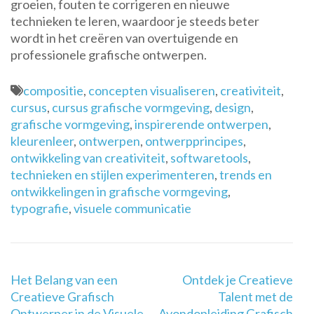
groeien, fouten te corrigeren en nieuwe
technieken te leren, waardoor je steeds beter
wordt in het creëren van overtuigende en
professionele grafische ontwerpen.
compositie
,
concepten visualiseren
,
creativiteit
,
cursus
,
cursus grafische vormgeving
,
design
,
grafische vormgeving
,
inspirerende ontwerpen
,
kleurenleer
,
ontwerpen
,
ontwerpprincipes
,
ontwikkeling van creativiteit
,
softwaretools
,
technieken en stijlen experimenteren
,
trends en
ontwikkelingen in grafische vormgeving
,
typografie
,
visuele communicatie
Berichtnavigatie
Het Belang van een
Ontdek je Creatieve
Creatieve Grafisch
Talent met de
Ontwerper in de Visuele
Avondopleiding Grafisch