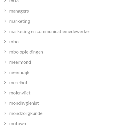
m03
managers
marketing
marketing en communicatiemedewerker
mbo
mbo opleidingen
meermond
meerndijk
merelhof
molenvliet
mondhygienist
mondzorgkunde
motown