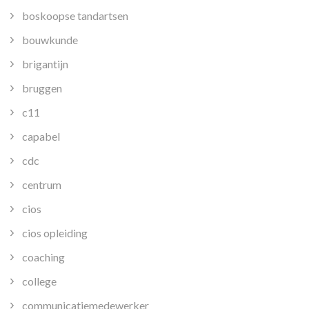
boskoopse tandartsen
bouwkunde
brigantijn
bruggen
c11
capabel
cdc
centrum
cios
cios opleiding
coaching
college
communicatiemedewerker