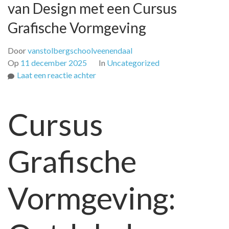
van Design met een Cursus
Grafische Vormgeving
Door
vanstolbergschoolveenendaal
Op
11 december 2025
In
Uncategorized
op
Laat een reactie achter
Ontdek
de
Cursus
Creatieve
Wereld
van
Grafische
Design
met
een
Vormgeving:
Cursus
Grafische
Vormgeving