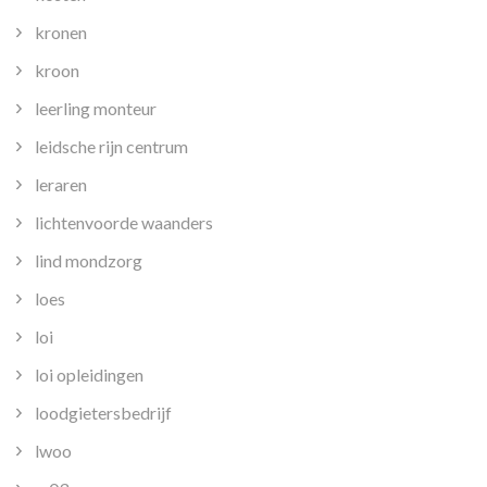
kronen
kroon
leerling monteur
leidsche rijn centrum
leraren
lichtenvoorde waanders
lind mondzorg
loes
loi
loi opleidingen
loodgietersbedrijf
lwoo