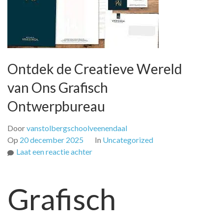
Ontdek de Creatieve Wereld
van Ons Grafisch
Ontwerpbureau
Door
vanstolbergschoolveenendaal
Op
20 december 2025
In
Uncategorized
op
Laat een reactie achter
Ontdek
de
Grafisch
Creatieve
Wereld
van