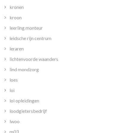
kronen
kroon
leerling monteur
leidsche rijn centrum
leraren
lichtenvoorde waanders
lind mondzorg
loes
loi
loi opleidingen
loodgietersbedrijf
lwoo
m03