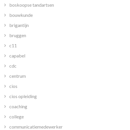
boskoopse tandartsen
bouwkunde
brigantijn
bruggen
c11
capabel
cdc
centrum
cios
cios opleiding
coaching
college
communicatiemedewerker