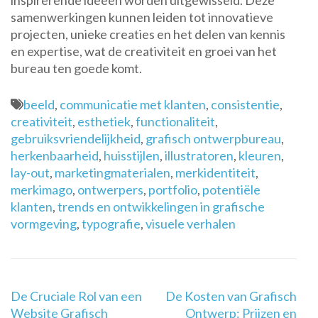
inspirerende ideeën worden uitgewisseld. Deze
samenwerkingen kunnen leiden tot innovatieve
projecten, unieke creaties en het delen van kennis
en expertise, wat de creativiteit en groei van het
bureau ten goede komt.
beeld
,
communicatie met klanten
,
consistentie
,
creativiteit
,
esthetiek
,
functionaliteit
,
gebruiksvriendelijkheid
,
grafisch ontwerpbureau
,
herkenbaarheid
,
huisstijlen
,
illustratoren
,
kleuren
,
lay-out
,
marketingmaterialen
,
merkidentiteit
,
merkimago
,
ontwerpers
,
portfolio
,
potentiële
klanten
,
trends en ontwikkelingen in grafische
vormgeving
,
typografie
,
visuele verhalen
Berichtnavigatie
De Cruciale Rol van een
De Kosten van Grafisch
Website Grafisch
Ontwerp: Prijzen en