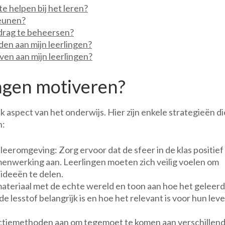
e helpen bij het leren?
eunen?
edrag te beheersen?
den aan mijn leerlingen?
ven aan mijn leerlingen?
ingen motiveren?
k aspect van het onderwijs. Hier zijn enkele strategieën di
n:
eeromgeving: Zorg ervoor dat de sfeer in de klas positief
amenwerking aan. Leerlingen moeten zich veilig voelen om
 ideeën te delen.
materiaal met de echte wereld en toon aan hoe het geleer
 lesstof belangrijk is en hoe het relevant is voor hun lev
ructiemethoden aan om tegemoet te komen aan verschillen