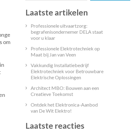
rlingen:
Laatste artikelen
utel
Professionele uitvaartzorg:
begrafenisondernemer DELA staat
jonge
ze
voor u klaar
rs om
ekomst
Professionele Elektrotechniek op
Maat bij Jan van Veen
in
Vakkundig Installatiebedrijf
Elektrotechniek voor Betrouwbare
t
Elektrische Oplossingen
Architect MBO: Bouwen aan een
Creatieve Toekomst
len
Ontdek het Elektronica-Aanbod
van De Wit Elektro!
Laatste reacties