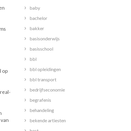
hen
baby
bachelor
bakker
rms
basisonderwijs
basisschool
bbl
bbl opleidingen
l op
bbl transport
bedrijfseconomie
real-
begrafenis
behandeling
n
 van
bekende artiesten
best