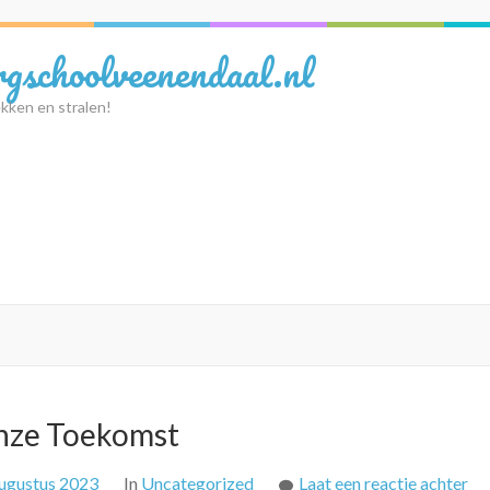
rgschoolveenendaal.nl
kken en stralen!
Onze Toekomst
op
ugustus 2023
In
Uncategorized
Laat een reactie achter