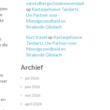
vanstolbergschoolveenendaal
zien
op
Kastanjehoeve Tandarts:
We
Uw Partner voor
 te
Mondgezondheid en
Stralende Glimlach
Kurt travel
op
Kastanjehoeve
e
Tandarts: Uw Partner voor
 die
Mondgezondheid en
Stralende Glimlach
Archief
we
juli 2026
naar
juni 2026
mei 2026
 en
april 2026
t