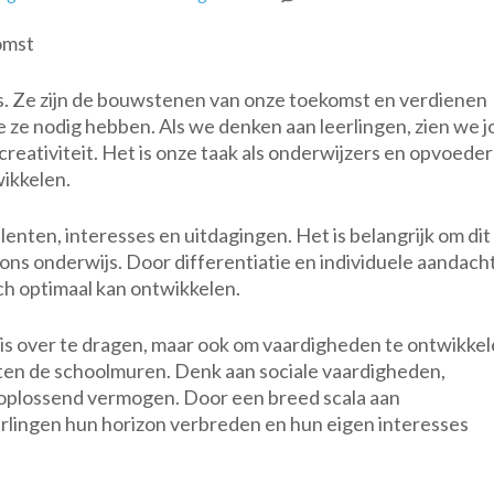
Lee
omst
De
Sle
s. Ze zijn de bouwstenen van onze toekomst en verdienen
tot
e ze nodig hebben. Als we denken aan leerlingen, zien we 
On
creativiteit. Het is onze taak als onderwijzers en opvoede
To
ikkelen.
talenten, interesses en uitdagingen. Het is belangrijk om dit 
ns onderwijs. Door differentiatie en individuele aandach
ch optimaal kan ontwikkelen.
nnis over te dragen, maar ook om vaardigheden te ontwikke
iten de schoolmuren. Denk aan sociale vaardigheden,
oplossend vermogen. Door een breed scala aan
rlingen hun horizon verbreden en hun eigen interesses