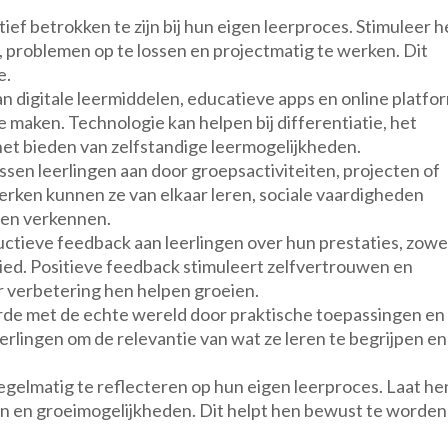
ief betrokken te zijn bij hun eigen leerproces. Stimuleer 
n, problemen op te lossen en projectmatig te werken. Dit
e.
n digitale leermiddelen, educatieve apps en online platfo
e maken. Technologie kan helpen bij differentiatie, het
het bieden van zelfstandige leermogelijkheden.
n leerlingen aan door groepsactiviteiten, projecten of
erken kunnen ze van elkaar leren, sociale vaardigheden
ven verkennen.
tieve feedback aan leerlingen over hun prestaties, zowe
ied. Positieve feedback stimuleert zelfvertrouwen en
or verbetering hen helpen groeien.
rde met de echte wereld door praktische toepassingen en 
eerlingen om de relevantie van wat ze leren te begrijpen en
egelmatig te reflecteren op hun eigen leerproces. Laat he
gen en groeimogelijkheden. Dit helpt hen bewust te worden