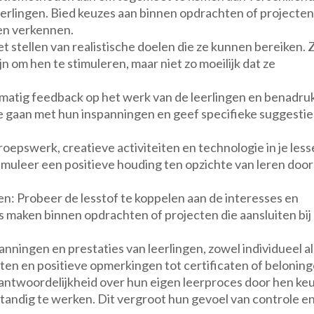
leerlingen. Bied keuzes aan binnen opdrachten of projecten
en verkennen.
het stellen van realistische doelen die ze kunnen bereiken. 
 om hen te stimuleren, maar niet zo moeilijk dat ze
matig feedback op het werk van de leerlingen en benadru
e gaan met hun inspanningen en geef specifieke suggestie
oepswerk, creatieve activiteiten en technologie in je les
imuleer een positieve houding ten opzichte van leren door
en: Probeer de lesstof te koppelen aan de interesses en
s maken binnen opdrachten of projecten die aansluiten bij
nningen en prestaties van leerlingen, zowel individueel al
nten en positieve opmerkingen tot certificaten of beloning
antwoordelijkheid over hun eigen leerproces door hen ke
tandig te werken. Dit vergroot hun gevoel van controle e