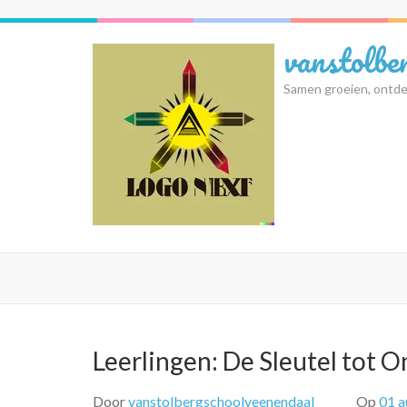
Ga
naar
vanstolbe
inhoud
(druk
Samen groeien, ontde
op
Enter)
Leerlingen: De Sleutel tot 
Door
vanstolbergschoolveenendaal
Op
01 a