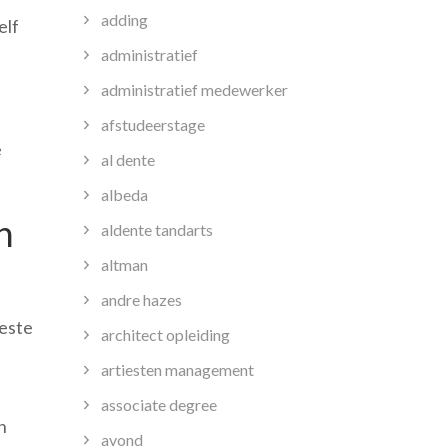
adding
elf
administratief
administratief medewerker
afstudeerstage
e
al dente
albeda
n
aldente tandarts
altman
andre hazes
beste
architect opleiding
artiesten management
associate degree
n
avond