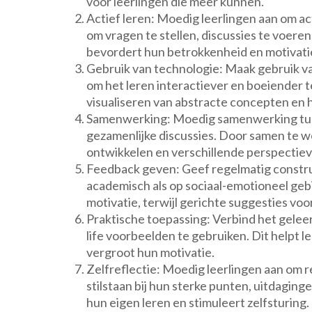
voor leerlingen die meer kunnen.
Actief leren: Moedig leerlingen aan om act
om vragen te stellen, discussies te voere
bevordert hun betrokkenheid en motivati
Gebruik van technologie: Maak gebruik va
om het leren interactiever en boeiender t
visualiseren van abstracte concepten en 
Samenwerking: Moedig samenwerking tusse
gezamenlijke discussies. Door samen te w
ontwikkelen en verschillende perspectie
Feedback geven: Geef regelmatig construc
academisch als op sociaal-emotioneel geb
motivatie, terwijl gerichte suggesties vo
Praktische toepassing: Verbind het gelee
life voorbeelden te gebruiken. Dit helpt l
vergroot hun motivatie.
Zelfreflectie: Moedig leerlingen aan om r
stilstaan bij hun sterke punten, uitdagin
hun eigen leren en stimuleert zelfsturing.