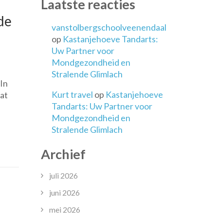
Laatste reacties
de
vanstolbergschoolveenendaal
op
Kastanjehoeve Tandarts:
Uw Partner voor
Mondgezondheid en
eling
Stralende Glimlach
In
Kurt travel
op
Kastanjehoeve
aat
Tandarts: Uw Partner voor
heden:
Mondgezondheid en
Stralende Glimlach
Archief
juli 2026
ving
juni 2026
mei 2026