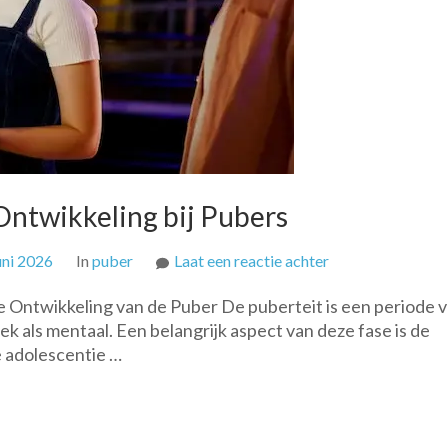
 Ontwikkeling bij Pubers
op
uni 2026
In
puber
Laat een reactie achter
De
e Ontwikkeling van de Puber De puberteit is een periode v
Cruciale
k als mentaal. Een belangrijk aspect van deze fase is de
Rol
e adolescentie …
van
Sociale
Ontwikkeling
bij