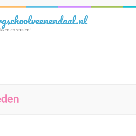
rgschoolveenendaal.nl
kken en stralen!
eden