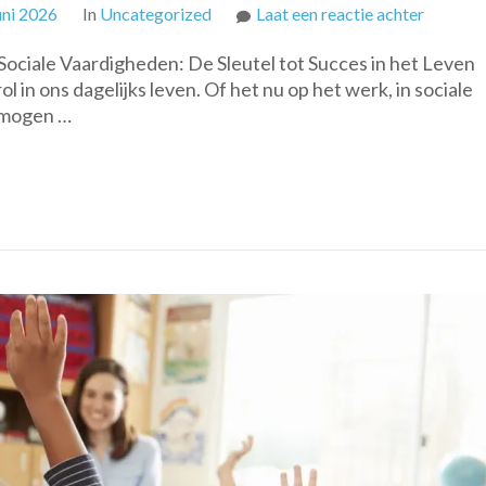
op
uni 2026
In
Uncategorized
Laat een reactie achter
Ontwikk
ociale Vaardigheden: De Sleutel tot Succes in het Leven
van
 in ons dagelijks leven. Of het nu op het werk, in sociale
Goede
ermogen …
Sociale
Vaardig
De
Sleutel
tot
Succes