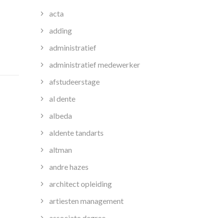
acta
adding
cht
administratief
administratief medewerker
hool
afstudeerstage
al dente
albeda
aldente tandarts
altman
andre hazes
architect opleiding
artiesten management
associate degree