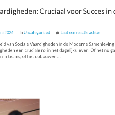
ardigheden: Cruciaal voor Succes in 
op
uni 2026
In
Uncategorized
Laat een reactie achter
Ontwikk
heid van Sociale Vaardigheden in de Moderne Samenleving 
van
heden een cruciale rol in het dagelijks leven. Of het nu g
Sociale
 in teams, of het opbouwen …
Vaardig
Cruciaal
voor
Succes
in
de
Samenle