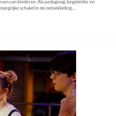
 leven van kinderen. Als pedagoog, begeleider en
Rol
langrijke schakel in de ontwikkeling …
van
de
Leerkra
op
de
Basissc