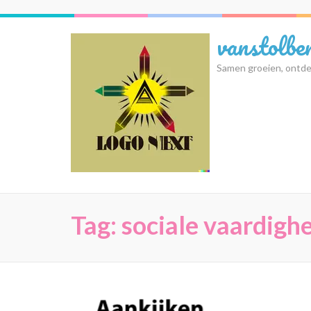
Ga
naar
vanstolbe
inhoud
(druk
Samen groeien, ontde
op
Enter)
Tag:
sociale vaardigh