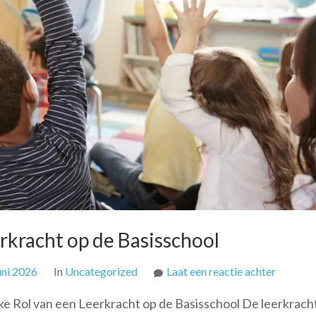
erkracht op de Basisschool
op
uni 2026
In
Uncategorized
Laat een reactie achter
De
jke Rol van een Leerkracht op de Basisschool De leerkrach
Essentië