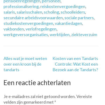
pensioenregelingen
,
personeel
,
professionalisering
,
reiskostenvergoedingen
,
salaris
,
salarisschalen
,
scholing
,
schoolleiders
,
secundaire arbeidsvoorwaarden
,
sociale partners
,
studiekostenvergoedingen
,
vakantiedagen
,
vakbonden
,
verlofregelingen
,
werkgeversorganisaties
,
werktijden
,
ziekteverzuim
Berichtnavigatie
Alles wat je moet weten
Kosten van een Tandarts
over een kroon bij de
Controle: Wat Kost een
tandarts
Bezoek aan de Tandarts?
Een reactie achterlaten
Je e-mailadres zal niet getoond worden.
Vereiste
velden zijn gemarkeerd met
*