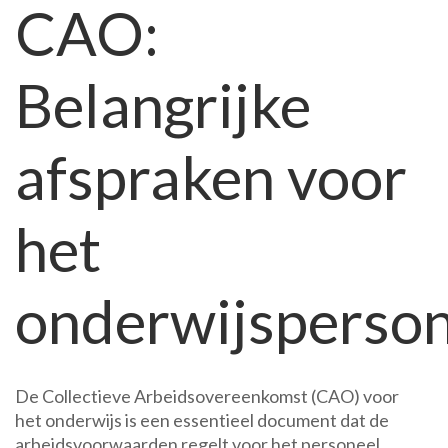
CAO:
CAO:
Wat
moet
Belangrijke
je
weten?
afspraken voor
het
onderwijsperson
De Collectieve Arbeidsovereenkomst (CAO) voor
het onderwijs is een essentieel document dat de
arbeidsvoorwaarden regelt voor het personeel