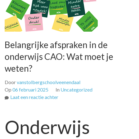
Belangrijke afspraken in de
onderwijs CAO: Wat moet je
weten?
Door
vanstolbergschoolveenendaal
Op
06 februari 2025
In
Uncategorized
op
Laat een reactie achter
Belangrijke
afspraken
Onderwijs
in
de
onderwijs