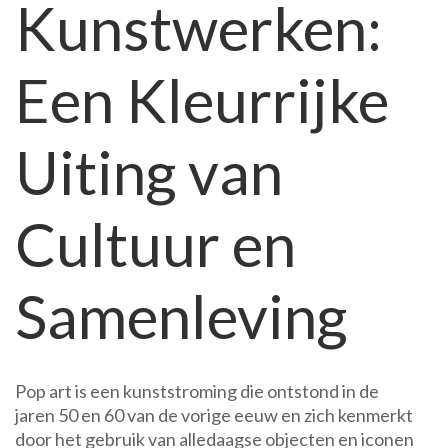
Kunstwerken:
Blik
op
de
Een Kleurrijke
Moderne
Cultuur
Uiting van
Cultuur en
Samenleving
Pop art is een kunststroming die ontstond in de
jaren 50 en 60 van de vorige eeuw en zich kenmerkt
door het gebruik van alledaagse objecten en iconen