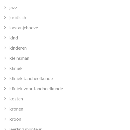
jazz
juridisch
kastanjehoeve
kind
kinderen
kleinsman
kliniek
kliniek tandheelkunde
kliniek voor tandheelkunde
kosten
kronen
kroon
leerling monteur