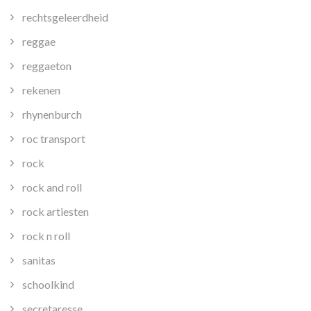
rechtsgeleerdheid
reggae
reggaeton
rekenen
rhynenburch
roc transport
rock
rock and roll
rock artiesten
rock n roll
sanitas
schoolkind
secretaresse