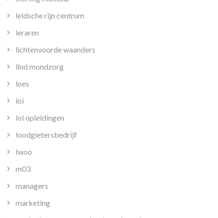
leidsche rijn centrum
leraren
lichtenvoorde waanders
lind mondzorg
loes
loi
loi opleidingen
loodgietersbedrijf
lwoo
m03
managers
marketing