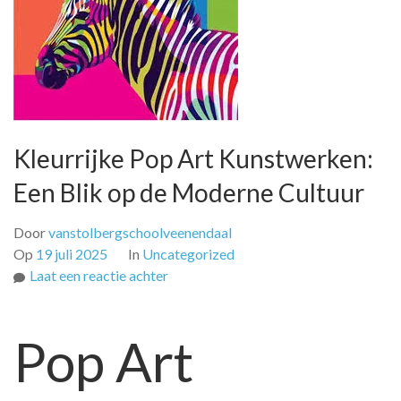
Kleurrijke Pop Art Kunstwerken:
Een Blik op de Moderne Cultuur
Door
vanstolbergschoolveenendaal
Op
19 juli 2025
In
Uncategorized
op
Laat een reactie achter
Kleurrijke
Pop
Pop Art
Art
Kunstwerken:
Een