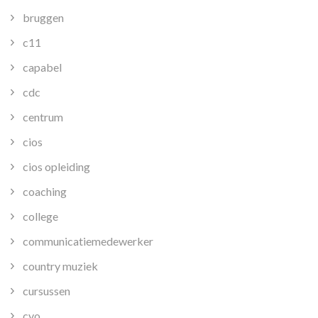
bruggen
c11
capabel
cdc
centrum
cios
cios opleiding
coaching
college
communicatiemedewerker
country muziek
cursussen
cvo