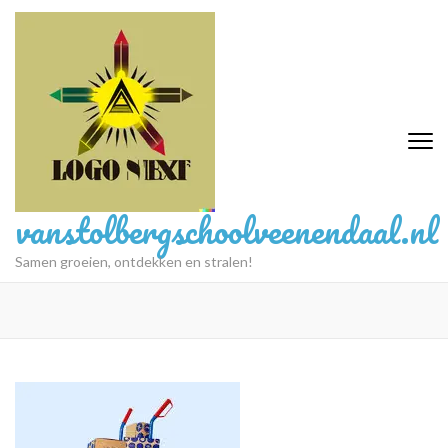
Ga
naar
inhoud
(druk
op
Enter)
vanstolbergschoolveenendaal.nl
Samen groeien, ontdekken en stralen!