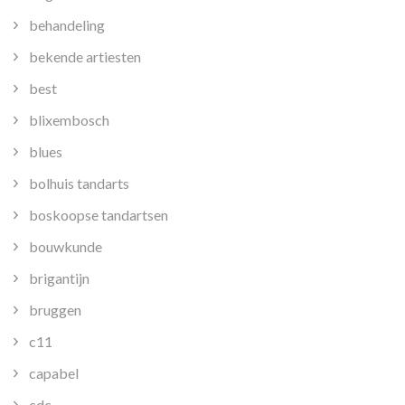
behandeling
bekende artiesten
best
blixembosch
blues
bolhuis tandarts
boskoopse tandartsen
bouwkunde
brigantijn
bruggen
c11
capabel
cdc