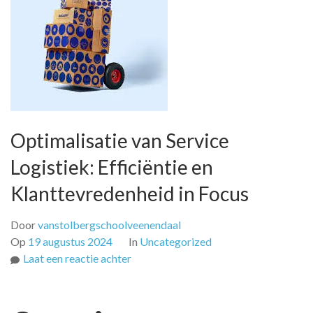
Optimalisatie van Service
Logistiek: Efficiëntie en
Klanttevredenheid in Focus
Door
vanstolbergschoolveenendaal
Op
19 augustus 2024
In
Uncategorized
op
Laat een reactie achter
Optimalisatie
van
Service