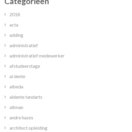
Categorieën
2018
acta
adding
administratief
administratief medewerker
afstudeerstage
al dente
albeda
aldente tandarts
altman
andre hazes
architect opleiding