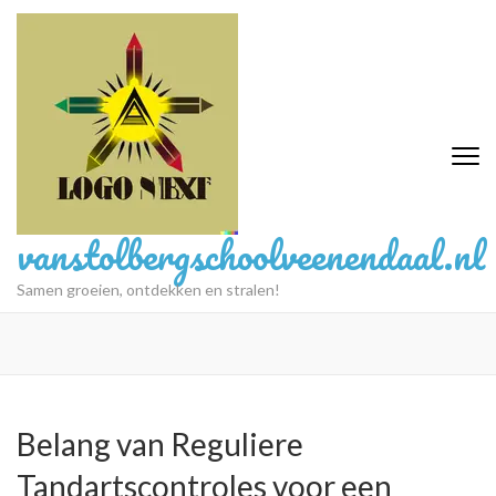
Ga
naar
inhoud
(druk
op
Enter)
vanstolbergschoolveenendaal.nl
Samen groeien, ontdekken en stralen!
Belang van Reguliere
Tandartscontroles voor een