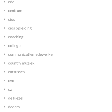
cdc
centrum
cios
cios opleiding
coaching
college
communicatiemedewerker
country muziek
cursussen
cvo
cz
de kiezel
dedem