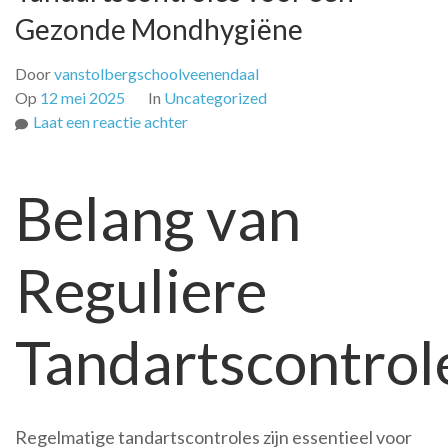
Gezonde Mondhygiëne
Door
vanstolbergschoolveenendaal
Op
12 mei 2025
In
Uncategorized
op
Laat een reactie achter
Belang
van
Belang van
Reguliere
Tandartscontroles
voor
Reguliere
een
Gezonde
Mondhygiëne
Tandartscontrol
Regelmatige tandartscontroles zijn essentieel voor