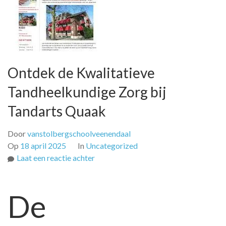
Ontdek de Kwalitatieve
Tandheelkundige Zorg bij
Tandarts Quaak
Door
vanstolbergschoolveenendaal
Op
18 april 2025
In
Uncategorized
op
Laat een reactie achter
Ontdek
de
De
Kwalitatieve
Tandheelkundige
Zorg