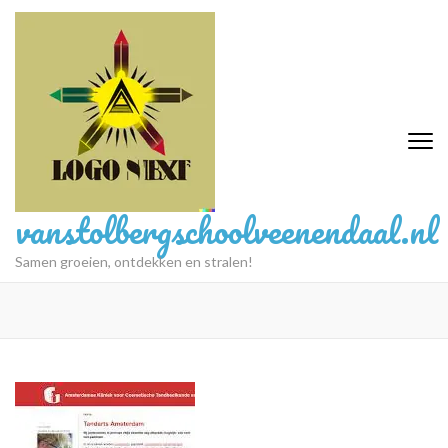
Ga
naar
inhoud
(druk
op
Enter)
vanstolbergschoolveenendaal.nl
Samen groeien, ontdekken en stralen!