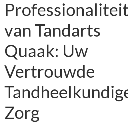
Professionalitei
bij
Tandarts
Quaak
van Tandarts
Quaak: Uw
Vertrouwde
Tandheelkundig
Zorg