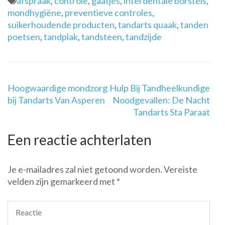
afspraak
,
controle
,
gaatjes
,
interdentale borstels
,
mondhygiëne
,
preventieve controles
,
suikerhoudende producten
,
tandarts quaak
,
tanden
poetsen
,
tandplak
,
tandsteen
,
tandzijde
Berichtnavigatie
Hoogwaardige mondzorg
Hulp Bij Tandheelkundige
bij Tandarts Van Asperen
Noodgevallen: De Nacht
Tandarts Sta Paraat
Een reactie achterlaten
Je e-mailadres zal niet getoond worden.
Vereiste
velden zijn gemarkeerd met
*