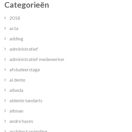
Categorieën
2018
acta
adding
administratief
administratief medewerker
afstudeerstage
al dente
albeda
aldente tandarts
altman
andre hazes
architect opleiding