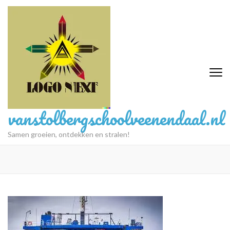
Ga
naar
inhoud
(druk
op
Enter)
vanstolbergschoolveenendaal.nl
Samen groeien, ontdekken en stralen!