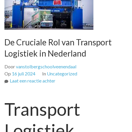
De Cruciale Rol van Transport
Logistiek in Nederland
Door
vanstolbergschoolveenendaal
Op
16 juli 2024
In
Uncategorized
op
Laat een reactie achter
De
Cruciale
Transport
Rol
van
Transport
Logistiek
Logistiek
in