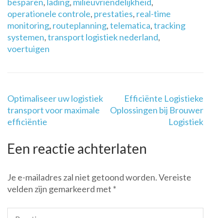
besparen
,
lading
,
milieuvriendelijkheid
,
operationele controle
,
prestaties
,
real-time
monitoring
,
routeplanning
,
telematica
,
tracking
systemen
,
transport logistiek nederland
,
voertuigen
Berichtnavigatie
Optimaliseer uw logistiek
Efficiënte Logistieke
transport voor maximale
Oplossingen bij Brouwer
efficiëntie
Logistiek
Een reactie achterlaten
Je e-mailadres zal niet getoond worden.
Vereiste
velden zijn gemarkeerd met
*