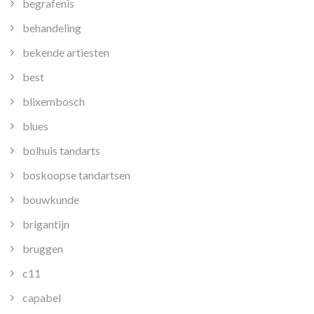
begrafenis
behandeling
bekende artiesten
best
blixembosch
blues
bolhuis tandarts
boskoopse tandartsen
bouwkunde
brigantijn
bruggen
c11
capabel