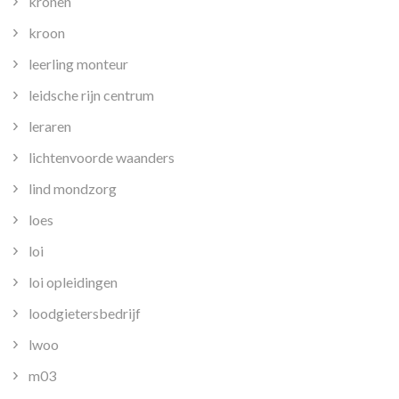
kronen
kroon
leerling monteur
leidsche rijn centrum
leraren
lichtenvoorde waanders
lind mondzorg
loes
loi
loi opleidingen
loodgietersbedrijf
lwoo
m03