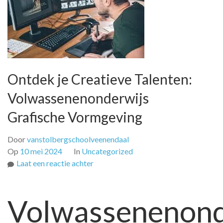
Ontdek je Creatieve Talenten:
Volwassenenonderwijs
Grafische Vormgeving
Door
vanstolbergschoolveenendaal
Op
10 mei 2024
In
Uncategorized
op
Laat een reactie achter
Ontdek
je
Volwassenenond
Creatieve
Talenten:
Volwassenenonderwijs