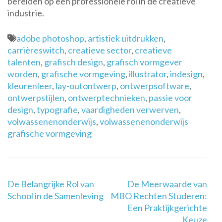
bereiden op een professionele rol in de creatieve
industrie.
adobe photoshop
,
artistiek uitdrukken
,
carrièreswitch
,
creatieve sector
,
creatieve
talenten
,
grafisch design
,
grafisch vormgever
worden
,
grafische vormgeving
,
illustrator
,
indesign
,
kleurenleer
,
lay-outontwerp
,
ontwerpsoftware
,
ontwerpstijlen
,
ontwerptechnieken
,
passie voor
design
,
typografie
,
vaardigheden verwerven
,
volwassenenonderwijs
,
volwassenenonderwijs
grafische vormgeving
Berichtnavigatie
De Belangrijke Rol van
De Meerwaarde van
School in de Samenleving
MBO Rechten Studeren:
Een Praktijkgerichte
Keuze