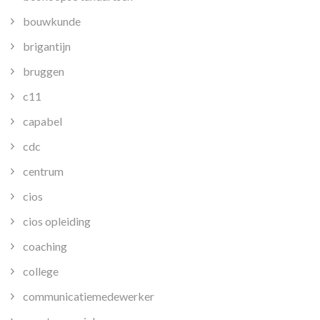
bouwkunde
brigantijn
bruggen
c11
capabel
cdc
centrum
cios
cios opleiding
coaching
college
communicatiemedewerker