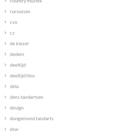
country muziek
cursussen
cvo
cz
de kiezel
dedem
deeltijd
deeltijd hbo
dela
dens tandartsen
design
dongemond tandarts
dsw