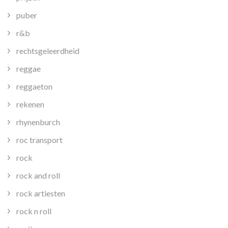
puber
r&b
rechtsgeleerdheid
reggae
reggaeton
rekenen
rhynenburch
roc transport
rock
rock and roll
rock artiesten
rock n roll