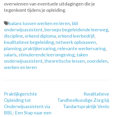
overwinnen van eventuele uitdagingen die je
tegenkomt tijdens je opleiding.
balans tussen werken en leren
,
bbl
onderwijsassistent
,
beroeps begeleidende leerweg
,
discipline
,
erkend diploma
,
erkend leerbedrijf
,
kwalitatieve begeleiding
,
netwerk opbouwen
,
planning
,
praktijkervaring
,
relevante werkervaring
,
salaris
,
stimulerende leeromgeving
,
taken
onderwijsassistent
,
theoretische lessen
,
voordelen
,
werken en leren
Berichtnavigatie
Praktijkgerichte
Kwalitatieve
Opleiding tot
Tandheelkundige Zorg bij
Onderwijsassistent via
Tandartspraktijk Venlo
BBL: Een Stap naar een