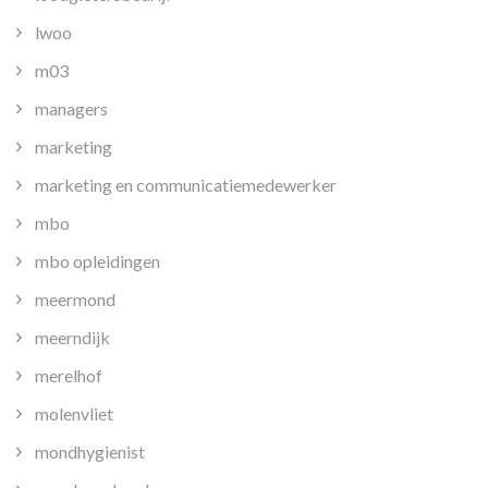
lwoo
m03
managers
marketing
marketing en communicatiemedewerker
mbo
mbo opleidingen
meermond
meerndijk
merelhof
molenvliet
mondhygienist