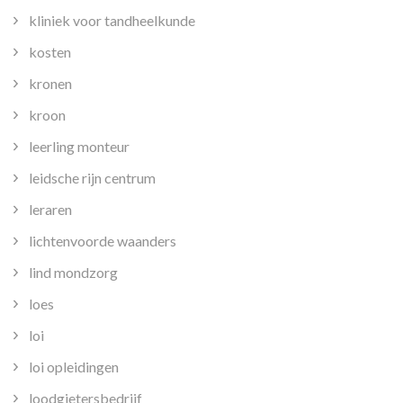
kliniek voor tandheelkunde
kosten
kronen
kroon
leerling monteur
leidsche rijn centrum
leraren
lichtenvoorde waanders
lind mondzorg
loes
loi
loi opleidingen
loodgietersbedrijf