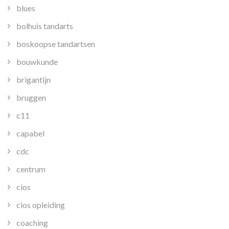
blues
bolhuis tandarts
boskoopse tandartsen
bouwkunde
brigantijn
bruggen
c11
capabel
cdc
centrum
cios
cios opleiding
coaching