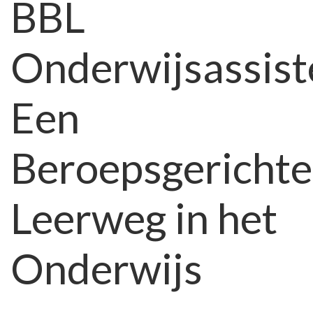
BBL
Onderwijsassistent
Opleiding:
Onderwijsassist
Werkend
Leren
in
Een
het
Onderwijs
Beroepsgerichte
Leerweg in het
Onderwijs