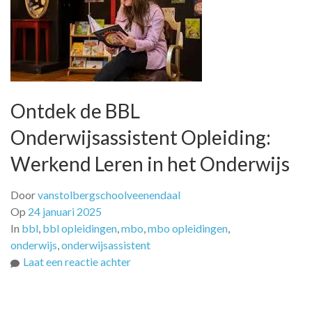
Ontdek de BBL
Onderwijsassistent Opleiding:
Werkend Leren in het Onderwijs
Door
vanstolbergschoolveenendaal
Op
24 januari 2025
In
bbl
,
bbl opleidingen
,
mbo
,
mbo opleidingen
,
onderwijs
,
onderwijsassistent
op
Laat een reactie achter
Ontdek
de
BBL