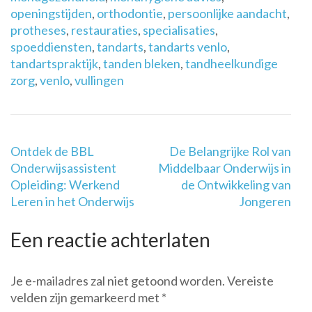
openingstijden
,
orthodontie
,
persoonlijke aandacht
,
protheses
,
restauraties
,
specialisaties
,
spoeddiensten
,
tandarts
,
tandarts venlo
,
tandartspraktijk
,
tanden bleken
,
tandheelkundige
zorg
,
venlo
,
vullingen
Berichtnavigatie
Ontdek de BBL
De Belangrijke Rol van
Onderwijsassistent
Middelbaar Onderwijs in
Opleiding: Werkend
de Ontwikkeling van
Leren in het Onderwijs
Jongeren
Een reactie achterlaten
Je e-mailadres zal niet getoond worden.
Vereiste
velden zijn gemarkeerd met
*