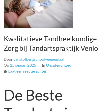
Kwalitatieve Tandheelkundige
Zorg bij Tandartspraktijk Venlo
Door
vanstolbergschoolveenendaal
Op
25 januari 2025
In
Uncategorized
op
Laat een reactie achter
Kwalitatieve
Tandheelkundige
De Beste
Zorg
bij
Tandartspraktijk
Venlo