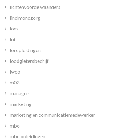
lichtenvoorde waanders
lind mondzorg
loes
loi
loi opleidingen
loodgietersbedrijf
lwoo
m03
managers
marketing
marketing en communicatiemedewerker
mbo
mbo opleidingen