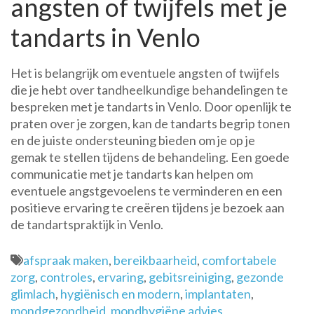
angsten of twijfels met je
tandarts in Venlo
Het is belangrijk om eventuele angsten of twijfels
die je hebt over tandheelkundige behandelingen te
bespreken met je tandarts in Venlo. Door openlijk te
praten over je zorgen, kan de tandarts begrip tonen
en de juiste ondersteuning bieden om je op je
gemak te stellen tijdens de behandeling. Een goede
communicatie met je tandarts kan helpen om
eventuele angstgevoelens te verminderen en een
positieve ervaring te creëren tijdens je bezoek aan
de tandartspraktijk in Venlo.
afspraak maken
,
bereikbaarheid
,
comfortabele
zorg
,
controles
,
ervaring
,
gebitsreiniging
,
gezonde
glimlach
,
hygiënisch en modern
,
implantaten
,
mondgezondheid
,
mondhygiëne advies
,