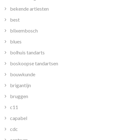
bekende artiesten
best
blixembosch
blues
bolhuis tandarts
boskoopse tandartsen
bouwkunde
brigantijn
bruggen
c11
capabel
cdc
centrum