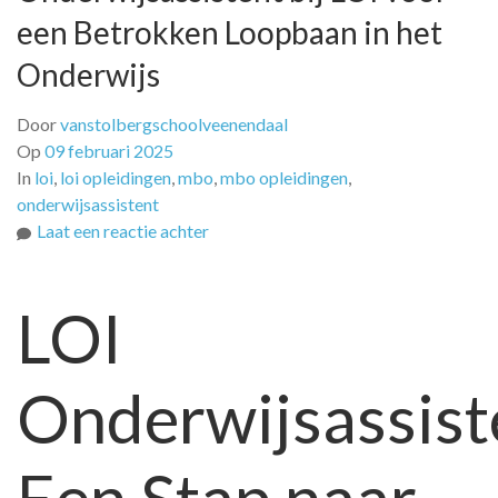
een Betrokken Loopbaan in het
Onderwijs
Door
vanstolbergschoolveenendaal
Op
09 februari 2025
In
loi
,
loi opleidingen
,
mbo
,
mbo opleidingen
,
onderwijsassistent
op
Laat een reactie achter
Ontdek
de
LOI
Opleiding
tot
Onderwijsassistent
Onderwijsassist
bij
LOI
voor
een
Betrokken