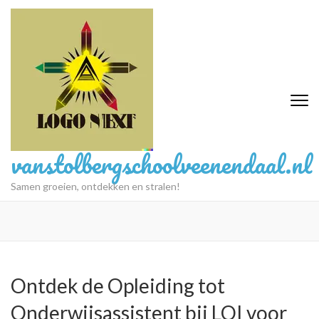
Ga
naar
inhoud
(druk
op
Enter)
vanstolbergschoolveenendaal.nl
Samen groeien, ontdekken en stralen!
Ontdek de Opleiding tot
Onderwijsassistent bij LOI voor