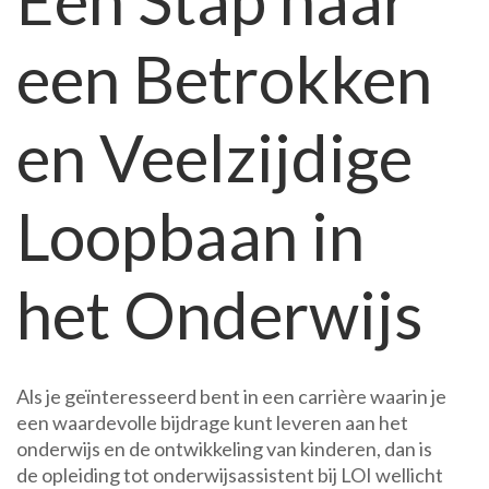
Een Stap naar
Loopbaan
een Betrokken
in
het
Onderwijs
en Veelzijdige
Loopbaan in
het Onderwijs
Als je geïnteresseerd bent in een carrière waarin je
een waardevolle bijdrage kunt leveren aan het
onderwijs en de ontwikkeling van kinderen, dan is
de opleiding tot onderwijsassistent bij LOI wellicht