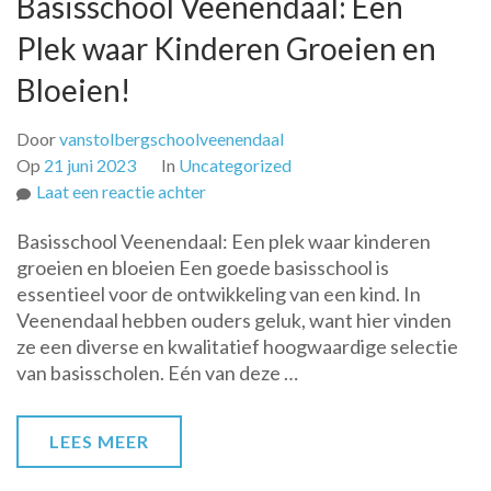
Basisschool Veenendaal: Een
Plek waar Kinderen Groeien en
Bloeien!
Door
vanstolbergschoolveenendaal
Op
21 juni 2023
In
Uncategorized
op
Laat een reactie achter
Ontdek
Basisschool Veenendaal: Een plek waar kinderen
de
groeien en bloeien Een goede basisschool is
Kwaliteit
essentieel voor de ontwikkeling van een kind. In
van
Veenendaal hebben ouders geluk, want hier vinden
Basisschool
ze een diverse en kwalitatief hoogwaardige selectie
Veenendaal:
van basisscholen. Eén van deze …
Een
Plek
waar
LEES MEER
Kinderen
Groeien