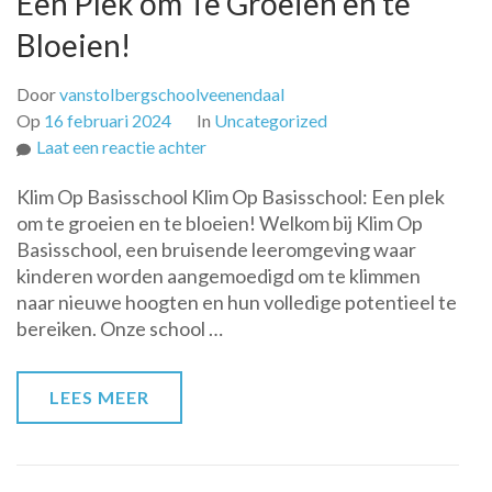
Een Plek om Te Groeien en te
Bloeien!
Door
vanstolbergschoolveenendaal
Op
16 februari 2024
In
Uncategorized
op
Laat een reactie achter
Ontdek
Klim Op Basisschool Klim Op Basisschool: Een plek
de
om te groeien en te bloeien! Welkom bij Klim Op
Klim
Basisschool, een bruisende leeromgeving waar
Op
kinderen worden aangemoedigd om te klimmen
Basisschool:
naar nieuwe hoogten en hun volledige potentieel te
Een
bereiken. Onze school …
Plek
om
Te
LEES MEER
Groeien
en
te
Bloeien!