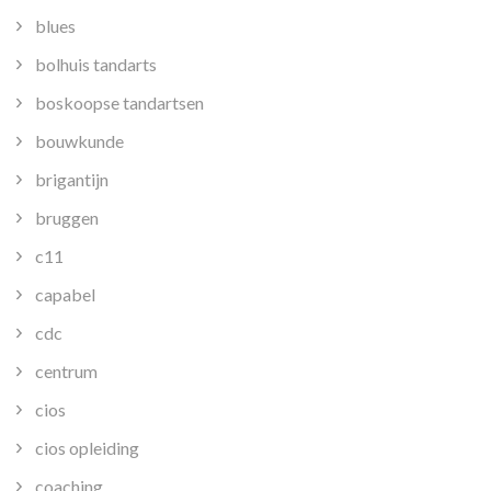
blues
bolhuis tandarts
boskoopse tandartsen
bouwkunde
brigantijn
bruggen
c11
capabel
cdc
centrum
cios
cios opleiding
coaching