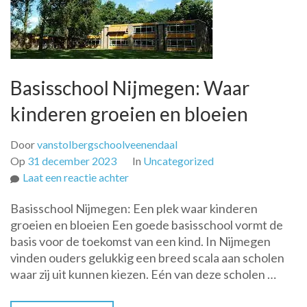
Basisschool Nijmegen: Waar
kinderen groeien en bloeien
Door
vanstolbergschoolveenendaal
Op
31 december 2023
In
Uncategorized
op
Laat een reactie achter
Basisschool
Basisschool Nijmegen: Een plek waar kinderen
Nijmegen:
groeien en bloeien Een goede basisschool vormt de
Waar
basis voor de toekomst van een kind. In Nijmegen
kinderen
vinden ouders gelukkig een breed scala aan scholen
groeien
waar zij uit kunnen kiezen. Eén van deze scholen …
en
bloeien