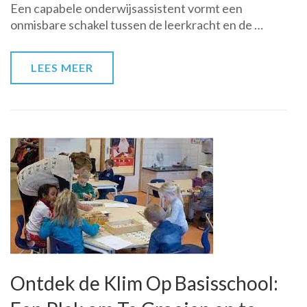
Een capabele onderwijsassistent vormt een
in
onmisbare schakel tussen de leerkracht en de …
het
onderwijs
LEES MEER
Ontdek de Klim Op Basisschool: