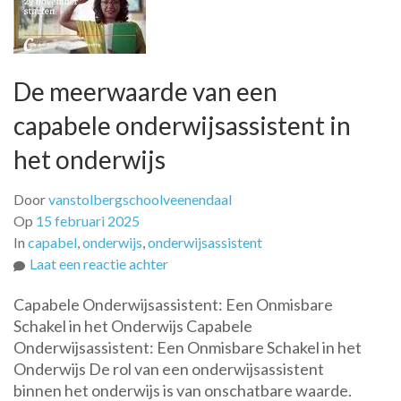
De meerwaarde van een
capabele onderwijsassistent in
het onderwijs
Door
vanstolbergschoolveenendaal
Op
15 februari 2025
In
capabel
,
onderwijs
,
onderwijsassistent
op
Laat een reactie achter
De
Capabele Onderwijsassistent: Een Onmisbare
meerwaarde
Schakel in het Onderwijs Capabele
van
Onderwijsassistent: Een Onmisbare Schakel in het
een
Onderwijs De rol van een onderwijsassistent
capabele
binnen het onderwijs is van onschatbare waarde.
onderwijsassistent