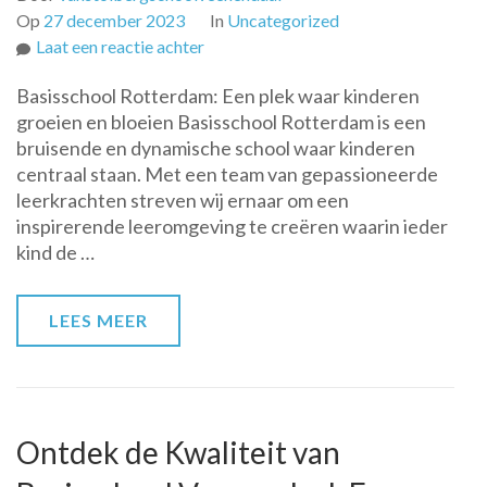
Op
27 december 2023
In
Uncategorized
op
Laat een reactie achter
Ontdek
Basisschool Rotterdam: Een plek waar kinderen
de
groeien en bloeien Basisschool Rotterdam is een
Kracht
bruisende en dynamische school waar kinderen
van
centraal staan. Met een team van gepassioneerde
Basisschool
leerkrachten streven wij ernaar om een
Rotterdam:
inspirerende leeromgeving te creëren waarin ieder
Waar
kind de …
Kinderen
Groeien
en
LEES MEER
Bloeien!
Ontdek de Kwaliteit van