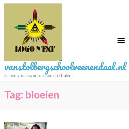
Ga
naar
inhoud
(druk
op
Enter)
vanstolbergschoolveenendaal.nl
Samen groeien, ontdekken en stralen!
Tag:
bloeien