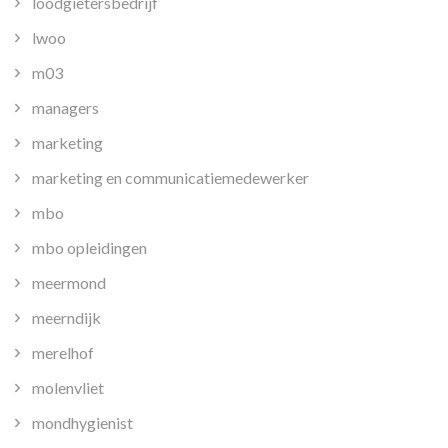
loodgietersbedrijf
lwoo
m03
managers
marketing
marketing en communicatiemedewerker
mbo
mbo opleidingen
meermond
meerndijk
merelhof
molenvliet
mondhygienist