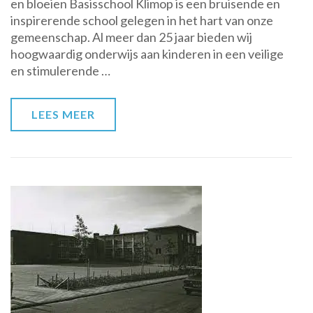
en bloeien Basisschool Klimop is een bruisende en
Een
inspirerende school gelegen in het hart van onze
Groene
gemeenschap. Al meer dan 25 jaar bieden wij
Oase
hoogwaardig onderwijs aan kinderen in een veilige
voor
en stimulerende …
Groei
en
Ontwikkeling
LEES MEER