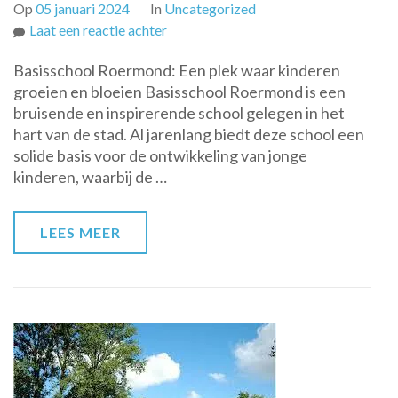
Op
05 januari 2024
In
Uncategorized
op
Laat een reactie achter
Ontdek
Basisschool Roermond: Een plek waar kinderen
de
groeien en bloeien Basisschool Roermond is een
Kwaliteit
bruisende en inspirerende school gelegen in het
en
hart van de stad. Al jarenlang biedt deze school een
Betrokkenheid
solide basis voor de ontwikkeling van jonge
van
kinderen, waarbij de …
Basisschool
Roermond
LEES MEER