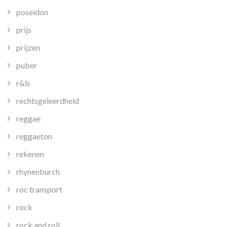
poseidon
prijs
prijzen
puber
r&b
rechtsgeleerdheid
reggae
reggaeton
rekenen
rhynenburch
roc transport
rock
rock and roll