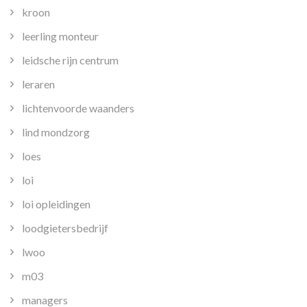
kroon
leerling monteur
leidsche rijn centrum
leraren
lichtenvoorde waanders
lind mondzorg
loes
loi
loi opleidingen
loodgietersbedrijf
lwoo
m03
managers