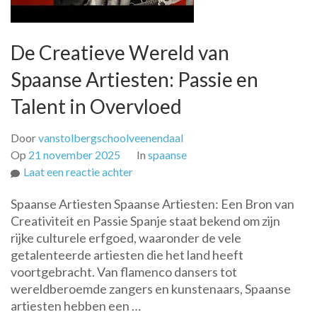
De Creatieve Wereld van
Spaanse Artiesten: Passie en
Talent in Overvloed
Door
vanstolbergschoolveenendaal
Op
21 november 2025
In
spaanse
op
Laat een reactie achter
De
Spaanse Artiesten Spaanse Artiesten: Een Bron van
Creatieve
Creativiteit en Passie Spanje staat bekend om zijn
Wereld
rijke culturele erfgoed, waaronder de vele
van
getalenteerde artiesten die het land heeft
Spaanse
voortgebracht. Van flamenco dansers tot
Artiesten:
wereldberoemde zangers en kunstenaars, Spaanse
Passie
artiesten hebben een …
en