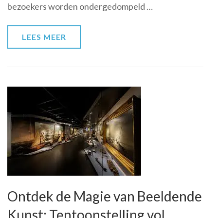
bezoekers worden ondergedompeld …
deze
Inspirerende
Tentoonstelling
LEES MEER
Ontdek de Magie van Beeldende
Kunst: Tentoonstelling vol