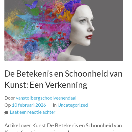
De Betekenis en Schoonheid van
Kunst: Een Verkenning
Door
vanstolbergschoolveenendaal
Op
10 februari 2026
In
Uncategorized
op
Laat een reactie achter
De
Artikel over Kunst De Betekenis en Schoonheid van
Betekenis