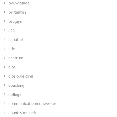
bouwkunde
brigantijn
bruggen
c11
capabel
cdc
centrum
cios
cios opleiding
coaching
college
communicatiemedewerker
country muziek