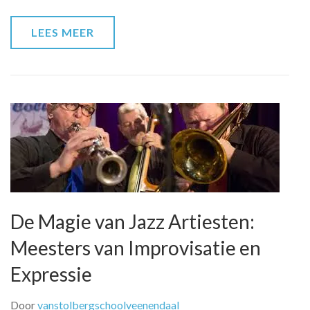
Talent
in
LEES MEER
Overvloed
De Magie van Jazz Artiesten:
Meesters van Improvisatie en
Expressie
Door
vanstolbergschoolveenendaal