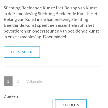
Stichting
Stichting Beeldende Kunst: Het Belang van Kunst
Beeldende
in de Samenleving Stichting Beeldende Kunst: Het
Kunst:
Belang van Kunst in de Samenleving Stichting
Kunst
Beeldende Kunst speelt een essentiële rol in het
als
bevorderen en ondersteunen van beeldende kunst
Inspiratiebron
in onze samenleving. Door middel …
voor
de
Samenleving
LEES MEER
Berichten
Pagina
Pagina
1
2
Volgende
paginering
Zoeken
ZOEKEN