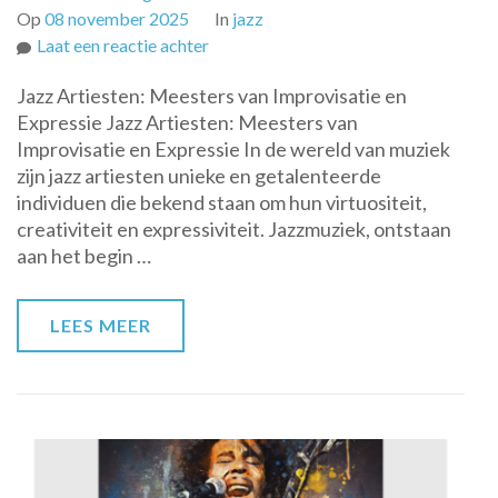
Op
08 november 2025
In
jazz
op
Laat een reactie achter
De
Jazz Artiesten: Meesters van Improvisatie en
Magie
Expressie Jazz Artiesten: Meesters van
van
Improvisatie en Expressie In de wereld van muziek
Jazz
zijn jazz artiesten unieke en getalenteerde
Artiesten:
individuen die bekend staan om hun virtuositeit,
Meesters
creativiteit en expressiviteit. Jazzmuziek, ontstaan
van
aan het begin …
Improvisatie
en
Expressie
LEES MEER