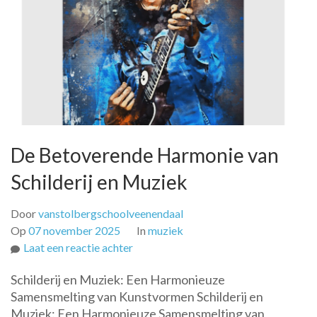
De Betoverende Harmonie van
Schilderij en Muziek
Door
vanstolbergschoolveenendaal
Op
07 november 2025
In
muziek
op
Laat een reactie achter
De
Schilderij en Muziek: Een Harmonieuze
Betoverende
Samensmelting van Kunstvormen Schilderij en
Harmonie
Muziek: Een Harmonieuze Samensmelting van
van