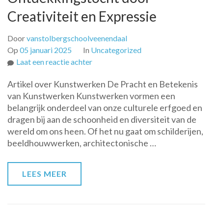
Creativiteit en Expressie
Door
vanstolbergschoolveenendaal
Op
05 januari 2025
In
Uncategorized
op
Laat een reactie achter
De
Artikel over Kunstwerken De Pracht en Betekenis
Betoverende
van Kunstwerken Kunstwerken vormen een
Wereld
belangrijk onderdeel van onze culturele erfgoed en
van
dragen bij aan de schoonheid en diversiteit van de
Kunstwerken:
wereld om ons heen. Of het nu gaat om schilderijen,
Een
beeldhouwwerken, architectonische …
Ontdekkingstocht
door
Creativiteit
LEES MEER
en
Expressie