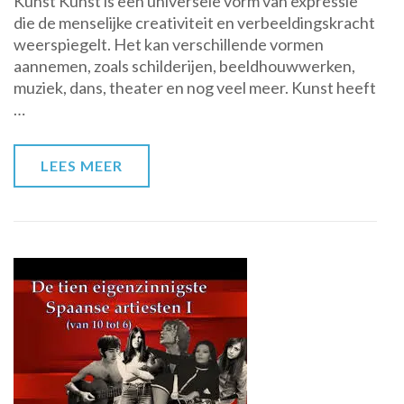
Kunst Kunst is een universele vorm van expressie
en
die de menselijke creativiteit en verbeeldingskracht
Schoonheid
weerspiegelt. Het kan verschillende vormen
van
aannemen, zoals schilderijen, beeldhouwwerken,
Kunst:
muziek, dans, theater en nog veel meer. Kunst heeft
Een
…
Verkenning
LEES MEER