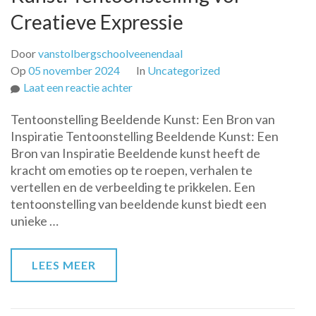
Creatieve Expressie
Door
vanstolbergschoolveenendaal
Op
05 november 2024
In
Uncategorized
op
Laat een reactie achter
Ontdek
Tentoonstelling Beeldende Kunst: Een Bron van
de
Inspiratie Tentoonstelling Beeldende Kunst: Een
Magie
Bron van Inspiratie Beeldende kunst heeft de
van
kracht om emoties op te roepen, verhalen te
Beeldende
vertellen en de verbeelding te prikkelen. Een
Kunst:
tentoonstelling van beeldende kunst biedt een
Tentoonstelling
unieke …
vol
Creatieve
Expressie
LEES MEER