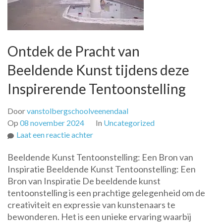
Ontdek de Pracht van
Beeldende Kunst tijdens deze
Inspirerende Tentoonstelling
Door
vanstolbergschoolveenendaal
Op
08 november 2024
In
Uncategorized
op
Laat een reactie achter
Ontdek
Beeldende Kunst Tentoonstelling: Een Bron van
de
Inspiratie Beeldende Kunst Tentoonstelling: Een
Pracht
Bron van Inspiratie De beeldende kunst
van
tentoonstelling is een prachtige gelegenheid om de
Beeldende
creativiteit en expressie van kunstenaars te
Kunst
bewonderen. Het is een unieke ervaring waarbij
tijdens