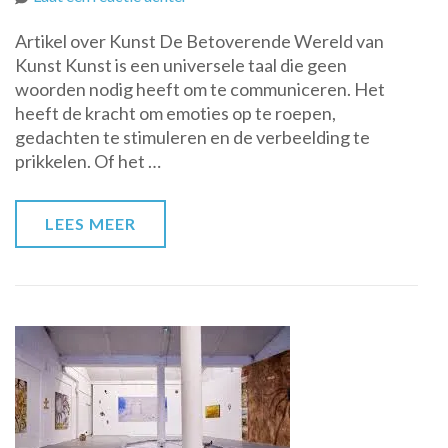
De
Artikel over Kunst De Betoverende Wereld van
Magische
Kunst Kunst is een universele taal die geen
Wereld
woorden nodig heeft om te communiceren. Het
van
heeft de kracht om emoties op te roepen,
Kunst:
gedachten te stimuleren en de verbeelding te
Een
prikkelen. Of het …
Ontdekkingstocht
door
Creativiteit
LEES MEER
en
Expressie