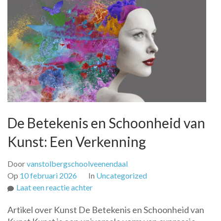
De Betekenis en Schoonheid van
Kunst: Een Verkenning
Door
vanstolbergschoolveenendaal
Op
10 februari 2026
In
Uncategorized
op
Laat een reactie achter
De
Artikel over Kunst De Betekenis en Schoonheid van
Betekenis