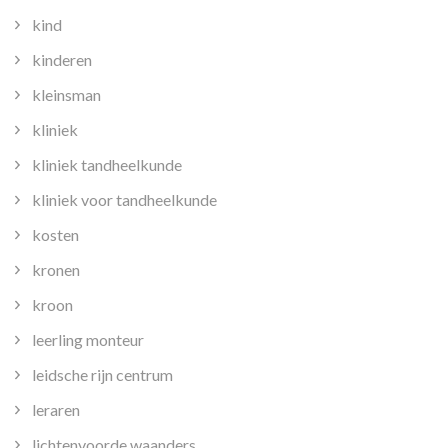
kind
kinderen
kleinsman
kliniek
kliniek tandheelkunde
kliniek voor tandheelkunde
kosten
kronen
kroon
leerling monteur
leidsche rijn centrum
leraren
lichtenvoorde waanders