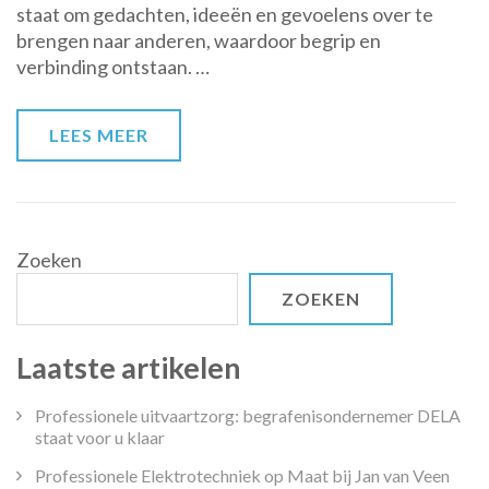
staat om gedachten, ideeën en gevoelens over te
en
brengen naar anderen, waardoor begrip en
communicatie:
verbinding ontstaan. …
Verbinding
en
begrip
LEES MEER
in
de
spotlight
Zoeken
ZOEKEN
Laatste artikelen
Professionele uitvaartzorg: begrafenisondernemer DELA
staat voor u klaar
Professionele Elektrotechniek op Maat bij Jan van Veen