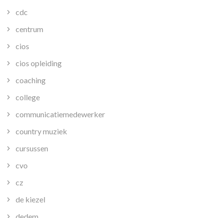
cdc
centrum
cios
cios opleiding
coaching
college
communicatiemedewerker
country muziek
cursussen
cvo
cz
de kiezel
dedem