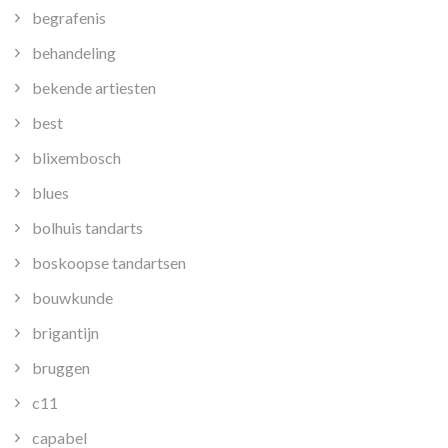
begrafenis
behandeling
bekende artiesten
best
blixembosch
blues
bolhuis tandarts
boskoopse tandartsen
bouwkunde
brigantijn
bruggen
c11
capabel