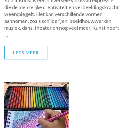
Kunst Kunst is een universele vorm van expressie
en
die de menselijke creativiteit en verbeeldingskracht
Schoonheid
weerspiegelt. Het kan verschillende vormen
van
aannemen, zoals schilderijen, beeldhouwwerken,
Kunst:
muziek, dans, theater en nog veel meer. Kunst heeft
Een
…
Verkenning
LEES MEER