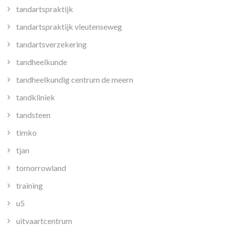
tandartspraktijk
tandartspraktijk vleutenseweg
tandartsverzekering
tandheelkunde
tandheelkundig centrum de meern
tandkliniek
tandsteen
timko
tjan
tomorrowland
training
u5
uitvaartcentrum