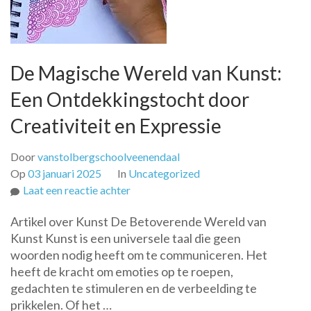
De Magische Wereld van Kunst:
Een Ontdekkingstocht door
Creativiteit en Expressie
Door
vanstolbergschoolveenendaal
Op
03 januari 2025
In
Uncategorized
op
Laat een reactie achter
De
Artikel over Kunst De Betoverende Wereld van
Magische
Kunst Kunst is een universele taal die geen
Wereld
woorden nodig heeft om te communiceren. Het
van
heeft de kracht om emoties op te roepen,
Kunst:
gedachten te stimuleren en de verbeelding te
Een
prikkelen. Of het …
Ontdekkingstocht