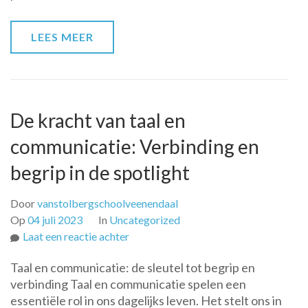
door
Creativiteit
LEES MEER
en
Expressie
De kracht van taal en
communicatie: Verbinding en
begrip in de spotlight
Door
vanstolbergschoolveenendaal
Op
04 juli 2023
In
Uncategorized
op
Laat een reactie achter
De
Taal en communicatie: de sleutel tot begrip en
kracht
verbinding Taal en communicatie spelen een
van
essentiële rol in ons dagelijks leven. Het stelt ons in
taal