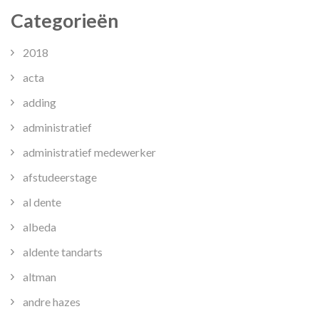
Categorieën
2018
acta
adding
administratief
administratief medewerker
afstudeerstage
al dente
albeda
aldente tandarts
altman
andre hazes