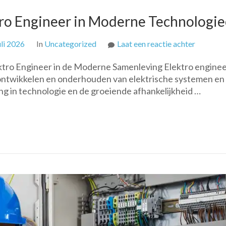
ktro Engineer in Moderne Technologi
op
uli 2026
In
Uncategorized
Laat een reactie achter
De
ektro Engineer in de Moderne Samenleving Elektro engine
Cruciale
, ontwikkelen en onderhouden van elektrische systemen en
Rol
g in technologie en de groeiende afhankelijkheid …
van
de
Elektro
Engineer
in
Modern
Technolo