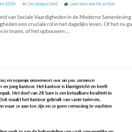
op
uni 2026
In
Uncategorized
Laat een reactie achter
Ontwikk
heid van Sociale Vaardigheden in de Moderne Samenleving 
van
heden een cruciale rol in het dagelijks leven. Of het nu g
Sociale
 in teams, of het opbouwen …
Vaardig
Cruciaal
voor
Succes
in
de
Samenle