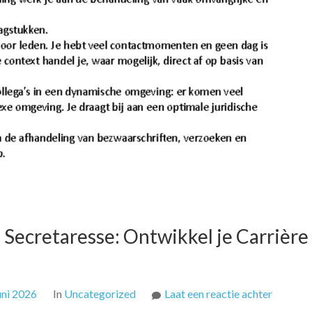
 Secretaresse: Ontwikkel je Carrière 
op
uni 2026
In
Uncategorized
Laat een reactie achter
HBO