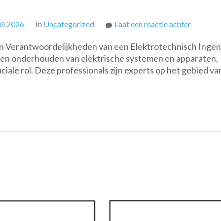
op
uli 2026
In
Uncategorized
Laat een reactie achter
De
 en Verantwoordelijkheden van een Elektrotechnisch Ingen
Cruciale
 en onderhouden van elektrische systemen en apparaten,
Rol
iale rol. Deze professionals zijn experts op het gebied va
van
de
Elektrot
Ingenieu
in
Modern
Technolo