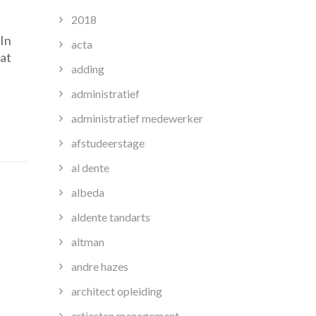
2018
eling
In
acta
aat
adding
heden:
administratief
administratief medewerker
afstudeerstage
al dente
ving
albeda
aldente tandarts
altman
andre hazes
architect opleiding
artiesten management