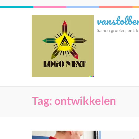
Ga
naar
vanstolbe
inhoud
(druk
Samen groeien, ontde
op
Enter)
Tag:
ontwikkelen