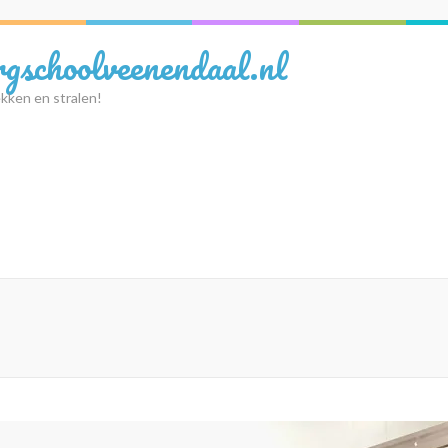
rgschoolveenendaal.nl
kken en stralen!