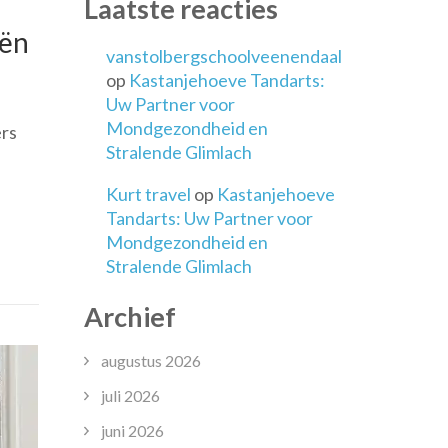
Laatste reacties
eën
vanstolbergschoolveenendaal
op
Kastanjehoeve Tandarts:
Uw Partner voor
Mondgezondheid en
ers
Stralende Glimlach
Kurt travel
op
Kastanjehoeve
Tandarts: Uw Partner voor
Mondgezondheid en
Stralende Glimlach
e
Archief
gieën
augustus 2026
juli 2026
juni 2026