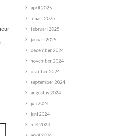
april 2025
maart 2025
ieur
februari 2025
januari 2025
n …
december 2024
echnisch
november 2024
r
oktober 2024
e
september 2024
gie
augustus 2024
juli 2024
juni 2024
mei 2024
april 2024