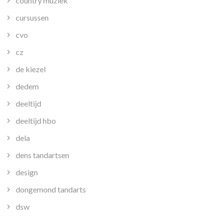
country muziek
cursussen
cvo
cz
de kiezel
dedem
deeltijd
deeltijd hbo
dela
dens tandartsen
design
dongemond tandarts
dsw