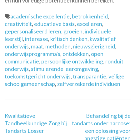
en hun volledige potentieel kunnen bereiken.
academische excellentie
,
betrokkenheid
,
creativiteit
,
educatieve basis
,
excelleren
,
gepersonaliseerd leren
,
groeien
,
individuele
leerstijl
,
interesse
,
kritisch denken
,
kwalitatief
onderwijs
,
maat
,
methoden
,
nieuwsgierigheid
,
onderwijsprogramma's
,
ontdekken
,
open
communicatie
,
persoonlijke ontwikkeling
,
ronduit
onderwijs
,
stimulerende leeromgeving
,
toekomstgericht onderwijs
,
transparantie
,
veilige
schoolgemeenschap
,
zelfverzekerde individuen
Berichtnavigatie
Kwalitatieve
Behandeling bij de
Tandheelkundige Zorg bij
tandarts onder narcose:
Tandarts Losser
een oplossing voor
angstige patiënten