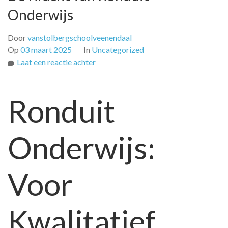
Onderwijs
Door
vanstolbergschoolveenendaal
Op
03 maart 2025
In
Uncategorized
op
Laat een reactie achter
Kwalitatief
Onderwijs
Ronduit
op
Maat:
De
Onderwijs:
Kracht
van
Ronduit
Voor
Onderwijs
Kwalitatief