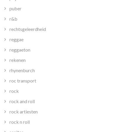
puber
r&b
rechtsgeleerdheid
reggae
reggaeton
rekenen
rhynenburch
roc transport
rock
rock and roll
rock artiesten
rock n roll