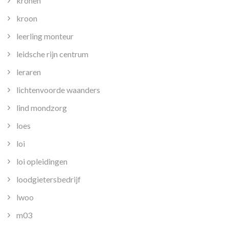
kronen
kroon
leerling monteur
leidsche rijn centrum
leraren
lichtenvoorde waanders
lind mondzorg
loes
loi
loi opleidingen
loodgietersbedrijf
lwoo
m03