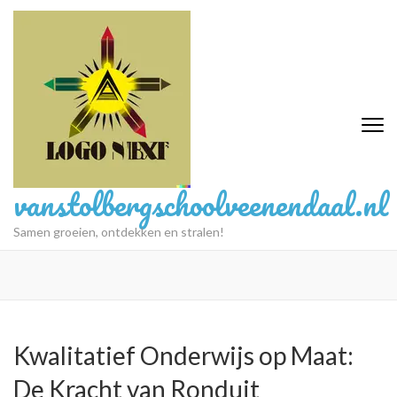
Ga
naar
inhoud
(druk
op
Enter)
vanstolbergschoolveenendaal.nl
Samen groeien, ontdekken en stralen!
Kwalitatief Onderwijs op Maat:
De Kracht van Ronduit