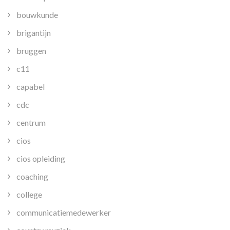
bouwkunde
brigantijn
bruggen
c11
capabel
cdc
centrum
cios
cios opleiding
coaching
college
communicatiemedewerker