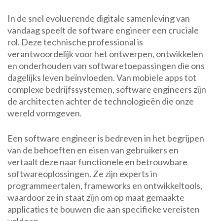
verantwoordelijkheden
In de snel evoluerende digitale samenleving van
van
vandaag speelt de software engineer een cruciale
een
rol. Deze technische professional is
software
verantwoordelijk voor het ontwerpen, ontwikkelen
engineer
en onderhouden van softwaretoepassingen die ons
in
dagelijks leven beïnvloeden. Van mobiele apps tot
de
complexe bedrijfssystemen, software engineers zijn
moderne
de architecten achter de technologieën die onze
technologische
wereld vormgeven.
wereld
Een software engineer is bedreven in het begrijpen
van de behoeften en eisen van gebruikers en
vertaalt deze naar functionele en betrouwbare
softwareoplossingen. Ze zijn experts in
programmeertalen, frameworks en ontwikkeltools,
waardoor ze in staat zijn om op maat gemaakte
applicaties te bouwen die aan specifieke vereisten