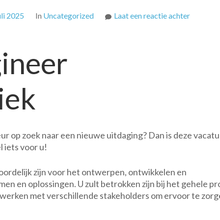
op
uli 2025
In
Uncategorized
Laat een reactie achter
Vacature
Engineer
ineer
Elektrot
Ontwerp
Ontwikk
iek
en
Implemen
ur op zoek naar een nieuwe uitdaging? Dan is deze vacatu
 iets voor u!
oordelijk zijn voor het ontwerpen, ontwikkelen en
n en oplossingen. U zult betrokken zijn bij het gehele pr
enwerken met verschillende stakeholders om ervoor te zor