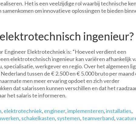
liseren. Het is een veelzijdige rol waarbij technische ken
n samenkomen om innovatieve oplossingen te bieden binn
elektrotechnisch ingenieur?
r Engineer Elektrotechniek is: “Hoeveel verdient een
 een elektrotechnisch ingenieur kan variëren afhankelijk 
, specialisatie, werkgever en regio. Over het algemeen lig
in Nederland tussen de € 2.500 en € 5.000 bruto per maand
 naarmate men meer ervaring opdoet en zich verder
ukken dat salarissen kunnen verschillen en dat het raadzaa
aar het salaris te informeren.
n
,
elektrotechniek
,
engineer
,
implementeren
,
installaties
,
nwerken
,
schakelkasten
,
systemen
,
teamverband
,
vacatur