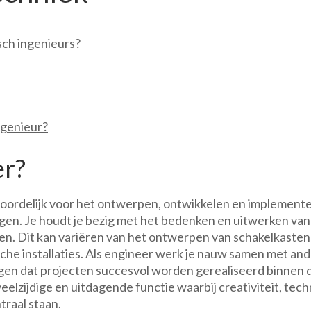
sch ingenieurs?
ngenieur?
er?
woordelijk voor het ontwerpen, ontwikkelen en implement
gen. Je houdt je bezig met het bedenken en uitwerken van
en. Dit kan variëren van het ontwerpen van schakelkasten
sche installaties. Als engineer werk je nauw samen met an
gen dat projecten succesvol worden gerealiseerd binnen 
veelzijdige en uitdagende functie waarbij creativiteit, tec
raal staan.