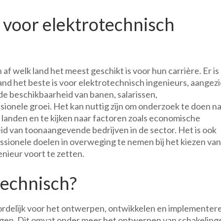
e voor elektrotechnisch
af welk land het meest geschikt is voor hun carrière. Er is
nd het beste is voor elektrotechnisch ingenieurs, aangez
 de beschikbaarheid van banen, salarissen,
onele groei. Het kan nuttig zijn om onderzoek te doen n
 landen en te kijken naar factoren zoals economische
eid van toonaangevende bedrijven in de sector. Het is ook
essionele doelen in overweging te nemen bij het kiezen va
enieur voort te zetten.
technisch?
ordelijk voor het ontwerpen, ontwikkelen en implementer
gen. Dit omvat onder meer het ontwerpen van schakeling