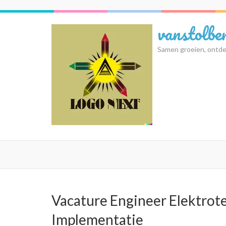
Ga
naar
vanstolbe
inhoud
(druk
Samen groeien, ontde
op
Enter)
Vacature Engineer Elektrot
Implementatie