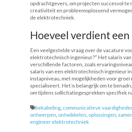
opdrachtgevers, om projecten succesvol te rea
creativiteit en probleemoplossend vermoge
de elektrotechniek.
Hoeveel verdient een 
Een veelgestelde vraag over de vacature voo
elektrotechnisch ingenieur?” Het salaris van
verschillende factoren, zoals ervaringsniveau
salaris van een elektrotechnisch ingenieur 
instapniveau, met mogelijkheden voor groei
specialiseert. Het is belangrijk om te benadr
om tijdens sollicitatiegesprekken specifiek n
bekabeling
,
communicatieve vaardighede
ontwerpen
,
ontwikkelen
,
oplossingen
,
same
engineer elektrotechniek