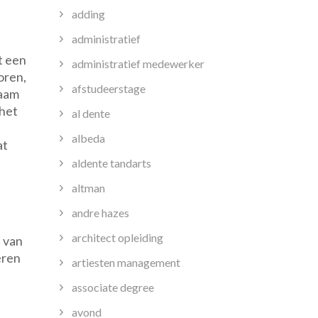
adding
administratief
t een
administratief medewerker
oren,
afstudeerstage
zaam
 het
al dente
albeda
at
aldente tandarts
altman
andre hazes
architect opleiding
 van
ëren
artiesten management
associate degree
avond