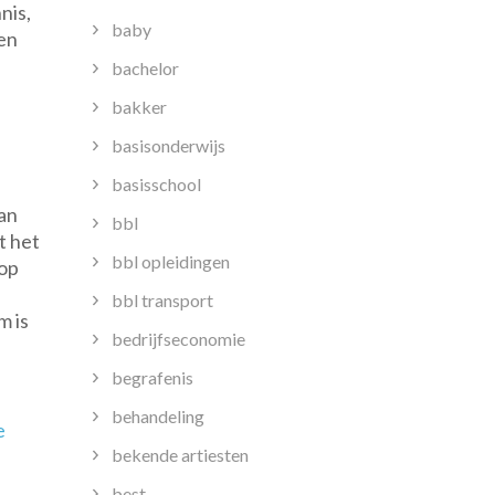
nis,
baby
en
bachelor
bakker
basisonderwijs
basisschool
van
bbl
t het
bbl opleidingen
 op
bbl transport
m is
bedrijfseconomie
begrafenis
behandeling
e
bekende artiesten
best