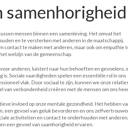
n samenhorigheid
Ver
en
sam
in
de
ie tussen mensen binnen een samenleving. Het omvat het
maa
ouden en te versterken met anderen in de maatschappij.
ijn om contact te maken met anderen, maar ook om empathie t
 het welzijn van de gemeenschap.
 voor anderen, luistert naar hun behoeften en gevoelens, 
 is. Sociale vaardigheden spelen een essentiële rol in ons
essioneel vlak. Door sociaal te zijn, kunnen we onze relatie
oel van verbondenheid creëren met de mensen om ons hee
itieve invloed op onze mentale gezondheid. Het hebben va
en, een gevoel van geluk bevorderen en ons zelfvertrouwe
ciale activiteiten en contact te onderhouden met anderen
en een gevoel van saamhorigheid ervaren.