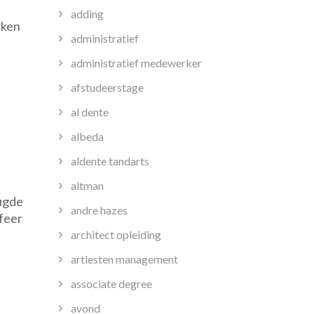
adding
rken
administratief
administratief medewerker
afstudeerstage
al dente
albeda
aldente tandarts
altman
eugde
andre hazes
feer
architect opleiding
artiesten management
associate degree
avond