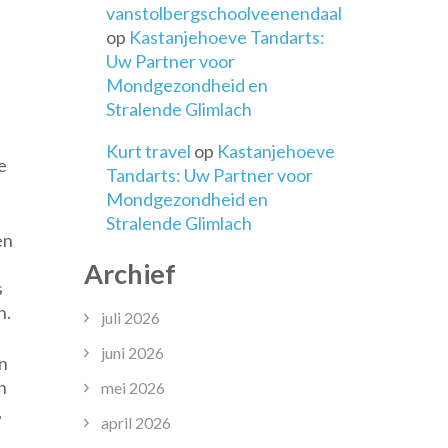
vanstolbergschoolveenendaal
binding
op
Kastanjehoeve Tandarts:
Uw Partner voor
enhorigheid
Mondgezondheid en
Stralende Glimlach
tschappij
Kurt travel
op
Kastanjehoeve
e
Tandarts: Uw Partner voor
Mondgezondheid en
Stralende Glimlach
en
Archief
s
n.
juli 2026
juni 2026
n
n
mei 2026
,
april 2026