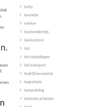
baby
eluk
bachelor
,
bakker
ren
basisonderwijs
basisschool
n.
bbl
bbl opleidingen
eunen
bbl transport
d.
bedrijfseconomie
begrafenis
leven
behandeling
bekende artiesten
en
best