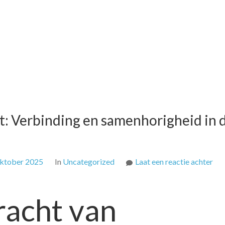
ct: Verbinding en samenhorigheid in 
op
oktober 2025
In
Uncategorized
Laat een reactie achter
De
kra
racht van
van
soc
con