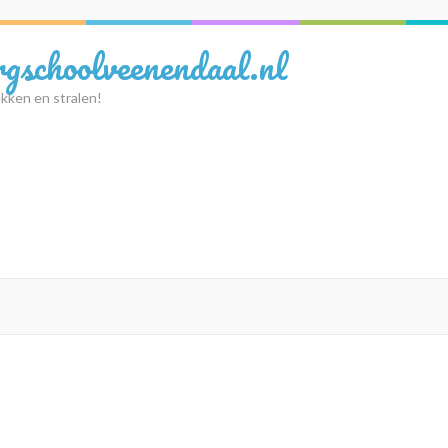
rgschoolveenendaal.nl
kken en stralen!